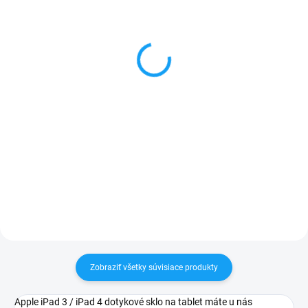
Sada skrutkovačov na
Lepidlo T-7000 na
opravu mobilu
dotykové sklá a LCD
displeje 15ml
3 €
5 €
Detail
Do košíka
✅ Záruka 24 mesiacov✅ Doprava
pri nákupe nad 60€ ZDARMA✅
✅ Doprava pri nákupe nad 60€
Zakúpený tovar je možné do
ZDARMA✅ Zakúpený tovar je
30 dní vrátiť✅ Tovar skladom -
možné do 30 dní vrátiť✅ Tovar
odosielame ihneď po objednaní
skladom - odosielame ihneď po
objednaní
Zobraziť všetky súvisiace produkty
Apple iPad 3 / iPad 4 dotykové sklo na tablet máte u nás