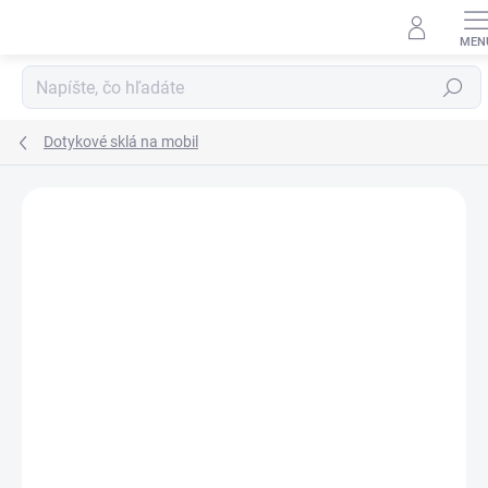
Prejsť
na
obsah
Hľadať
Dotykové sklá na mobil
Neohodnotené
Podrobnosti hodnotenia