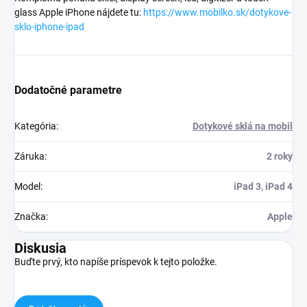
glass Apple iPhone nájdete tu:
https://www.mobilko.sk/dotykove-
sklo-iphone-ipad
Dodatočné parametre
Kategória
:
Dotykové sklá na mobil
Záruka
:
2 roky
Model
:
iPad 3, iPad 4
Značka
:
Apple
Diskusia
Buďte prvý, kto napíše príspevok k tejto položke.