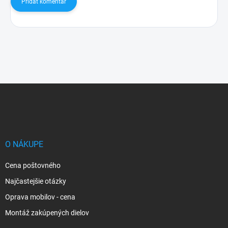
Pridať komentár
Z
á
p
ä
t
i
O NÁKUPE
e
Cena poštovného
Najčastejšie otázky
Oprava mobilov - cena
Montáž zakúpených dielov