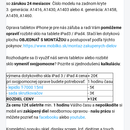
so
zárukou 24 mesiacov
. Číslo modelu na zadnom kryte
3. generácia:
A1416,
A1430,
A1403 alebo 4. generácia: A1458,
A1459, A1460.
Oprava tabletov iPhone je pre nás záľuba a radi Vám
pomôžeme
opraviť
rozbité sklo na tablete iPad3 / iPad4. Stačí len dotykovú
plochu
OBJEDNAŤ S MONTÁŽOU
a postupovať podľa týchto
pokynov:
https://www.mobilko.sk/montaz-zakupenych-dielov
Rozhodujete sa či využiť náš servis tabletov alebo rozbité
sklo
vymeniť svojpomocne
? Pozrite si zjednodušenú
kalkuláciu
:
výmena dotykového skla iPad 3 / iPad 4 cena
+ 20€
pri svojpomocnej oprave budete potrebovať:
1 hodinu času
-
lepidlo T-7000 15ml
- 5€
-
sada skrutkovačov
- 3€
ROZDIEL CENY
+12€
Za cenu 12€ ušetríte
min.
1 hodinu
Vášho času a
nepoškodíte
si
mobil ani
zakúpený diel
neodbornou opravou -
našu prácu
si
môžete pozrieť na
facebooku
alebo
youtube
.
Kompletnú ponuku skiel, display screen, lcd, digitizer a touch