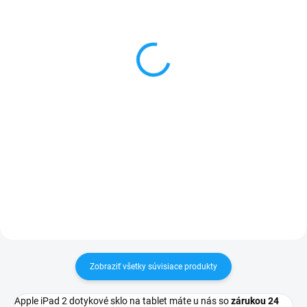
Sada skrutkovačov na
Lepidlo T-7000 na
opravu mobilu
dotykové sklá a LCD
displeje 15ml
3 €
5 €
Detail
Do košíka
✅ Záruka 24 mesiacov✅ Doprava
pri nákupe nad 60€ ZDARMA✅
✅ Doprava pri nákupe nad 60€
Zakúpený tovar je možné do
ZDARMA✅ Zakúpený tovar je
30 dní vrátiť✅ Tovar skladom -
možné do 30 dní vrátiť✅ Tovar
odosielame ihneď po objednaní
skladom - odosielame ihneď po
objednaní
Zobraziť všetky súvisiace produkty
Apple iPad 2 dotykové sklo na tablet máte u nás so
zárukou 24