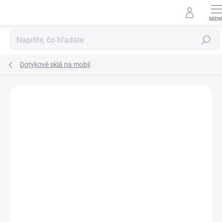
Prejsť
na
obsah
Hľadať
Dotykové sklá na mobil
Neohodnotené
Podrobnosti hodnotenia