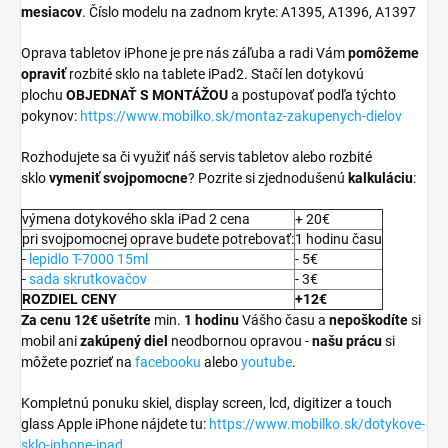
mesiacov
. Číslo modelu na zadnom kryte:
A1395,
A1396,
A1397
Oprava tabletov iPhone je pre nás záľuba a radi Vám
pomôžeme
opraviť
rozbité sklo na tablete iPad2. Stačí len dotykovú
plochu
OBJEDNAŤ S MONTÁŽOU
a postupovať podľa týchto
pokynov:
https://www.mobilko.sk/montaz-zakupenych-dielov
Rozhodujete sa či využiť náš servis tabletov alebo rozbité
sklo
vymeniť svojpomocne
? Pozrite si zjednodušenú
kalkuláciu
:
výmena dotykového skla iPad 2 cena
+ 20€
pri svojpomocnej oprave budete potrebovať:
1 hodinu času
-
lepidlo T-7000 15ml
- 5€
-
sada skrutkovačov
- 3€
ROZDIEL CENY
+12€
Za cenu 12€ ušetríte
min.
1 hodinu
Vášho času a
nepoškodíte
si
mobil ani
zakúpený diel
neodbornou opravou -
našu prácu
si
môžete pozrieť na
facebooku
alebo
youtube
.
Kompletnú ponuku skiel, display screen, lcd, digitizer a touch
glass Apple iPhone nájdete tu:
https://www.mobilko.sk/dotykove-
sklo-iphone-ipad