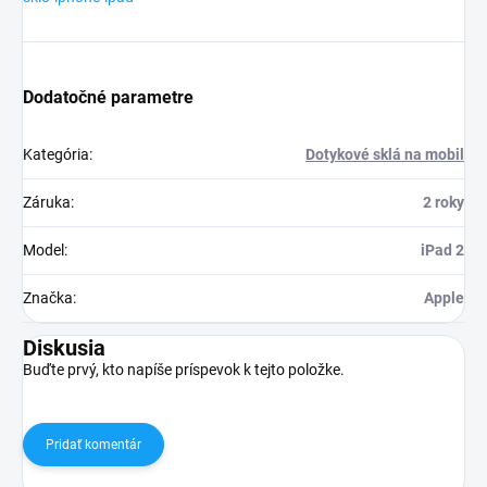
Dodatočné parametre
Kategória
:
Dotykové sklá na mobil
Záruka
:
2 roky
Model
:
iPad 2
Značka
:
Apple
Diskusia
Buďte prvý, kto napíše príspevok k tejto položke.
Pridať komentár