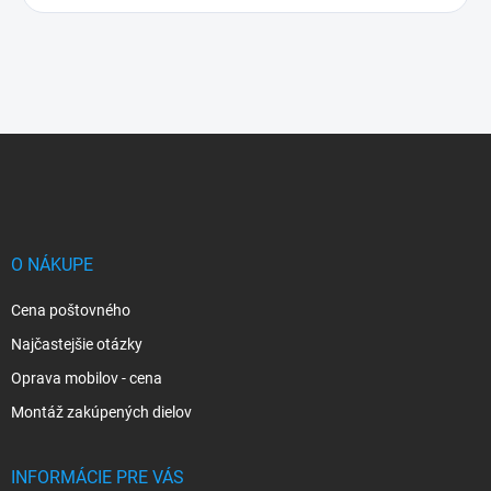
Z
á
p
ä
t
i
O NÁKUPE
e
Cena poštovného
Najčastejšie otázky
Oprava mobilov - cena
Montáž zakúpených dielov
INFORMÁCIE PRE VÁS