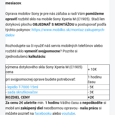
mesiacov
.
Oprava mobilov Sony je pre nás záľuba a radi Vám
pomôžeme
opraviť
rozbité sklo na mobile Sony Xperia M (C1905). Stačí len
dotykovú plochu
OBJEDNAŤ S MONTÁŽOU
a postupovať podľa
týchto pokynov:
https://www.mobilko.sk/montaz-zakupenych-
dielov
Rozhodujete sa či využiť náš servis mobilných telefónov alebo
rozbité sklo
vymeniť svojpomocne
? Pozrite si
zjednodušenú
kalkuláciu
:
výmena dotykového skla Sony Xperia M (C1905)
+ 10€
cena
1 hodinu
pri svojpomocnej oprave budete potrebovať:
času
-
lepidlo T-7000 15ml
- 5€
-
sada skrutkovačov
- 3€
ROZDIEL CENY
+2€
Za cenu 2€ ušetríte
min.
1 hodinu
Vášho času a
nepoškodíte
si
mobil ani
zakúpený diel
neodbornou opravou -
našu prácu
si
môžete pozrieť na
facebooku
alebo
youtube
.