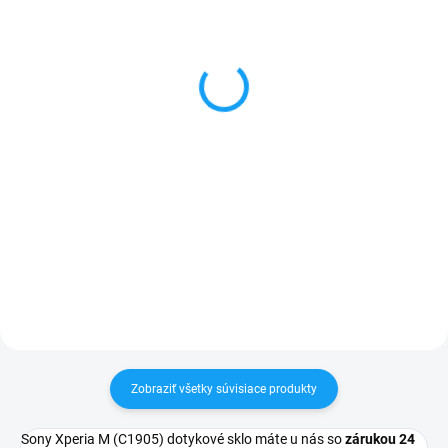
Dátový kábel USB /
Forcell nabíjačka micro
micro USB
USB + 1x USB
3,59 €
6,59 €
Do košíka
Detail
✅ Záruka 24 mesiacov✅ Doprava
✅ Záruka 24 mesiacov✅ Doprava
pri nákupe nad 60€ ZDARMA✅
pri nákupe nad 60€ ZDARMA✅
Zakúpený tovar je možné do
Zakúpený tovar je možné do
30 dní vrátiť✅ Tovar skladom -
30 dní vrátiť✅ Tovar skladom -
odosielame ihneď po objednaní
odosielame ihneď po objednaní
Zobraziť všetky súvisiace produkty
Sony Xperia M (C1905) dotykové sklo máte u nás so
zárukou 24