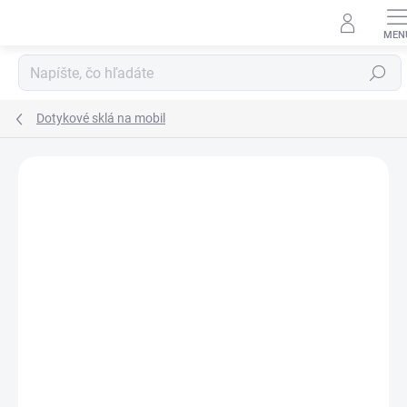
Prejsť
na
obsah
Hľadať
Dotykové sklá na mobil
Neohodnotené
Podrobnosti hodnotenia