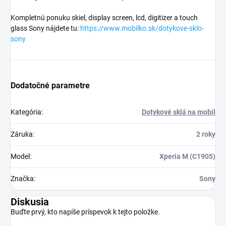
Kompletnú ponuku skiel, display screen, lcd, digitizer a touch
glass Sony nájdete tu:
https://www.mobilko.sk/dotykove-sklo-
sony
Dodatočné parametre
Kategória
:
Dotykové sklá na mobil
Záruka
:
2 roky
Model
:
Xperia M (C1905)
Značka
:
Sony
Diskusia
Buďte prvý, kto napíše príspevok k tejto položke.