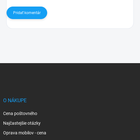
Pridať komentár
Z
á
p
ä
t
i
O NÁKUPE
e
Cena poštovného
Najčastejšie otázky
Oprava mobilov - cena