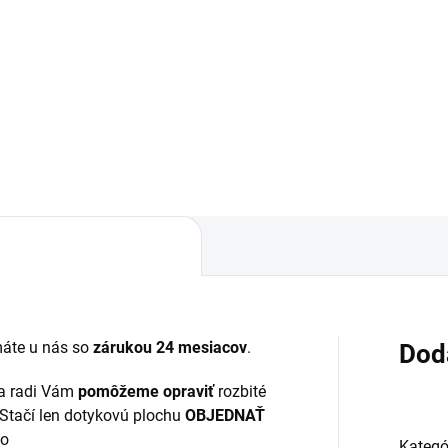
Detail
Do košíka
áruka 24 mesiacov✅ Doprava
✅ Záruka 24 mesiacov✅ Dop
 nákupe nad 60€ ZDARMA✅
pri nákupe nad 60€ ZDARMA
úpený tovar je možné do
Zakúpený tovar je možné do
ní vrátiť✅ Tovar skladom -
30 dní vrátiť✅ Tovar skladom 
sielame ihneď po objednaní
odosielame ihneď po objedna
áte u nás so
zárukou 24 mesiacov
.
Dod
a radi Vám
pomôžeme opraviť
rozbité
Stačí len dotykovú plochu
OBJEDNAŤ
to
Kategó