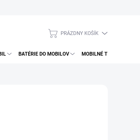
PRÁZDNY KOŠÍK
NÁKUPNÝ
KOŠÍK
BIL
BATÉRIE DO MOBILOV
MOBILNÉ TELEFÓNY