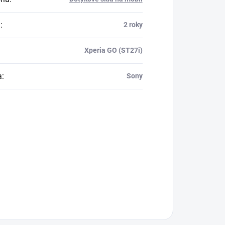
a
:
2 roky
Xperia GO (ST27i)
a
:
Sony