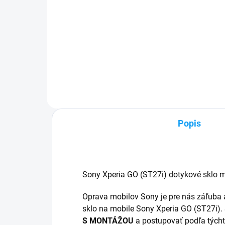
Do košíka
✅ Záruka 24 mesiacov✅ Doprava
✅ Z
pri nákupe nad 60€ ZDARMA✅
pri
Zakúpený tovar je možné do
Zak
30 dní vrátiť✅ Tovar skladom -
30 d
odosielame ihneď po objednaní
odo
Popis
Sony Xperia GO (ST27i) dotykové sklo m
Oprava mobilov Sony je pre nás záľuba 
sklo na mobile Sony Xperia GO (ST27i). 
S MONTÁŽOU
a postupovať podľa tých