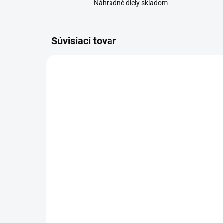
Náhradné diely skladom
Súvisiaci tovar
SKLADOM
Dátový kábel USB / micro
For
USB
US
3,59 €
6,