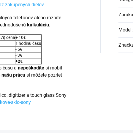
az-zakupenych-dielov
Záruk
ilných telefónov alebo rozbité
 zjednodušenú
kalkuláciu
:
Model
:
7i) cena
+ 10€
1 hodinu času
Značk
- 5€
- 3€
+2€
 času a
nepoškodíte
si mobil
-
našu prácu
si môžete pozrieť
lcd, digitizer a touch glass Sony
kove-sklo-sony