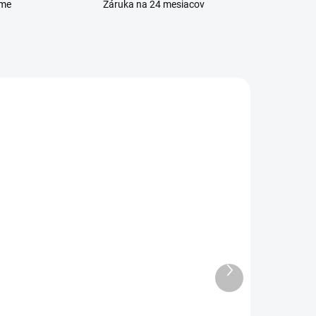
eme
Záruka na 24 mesiacov
ADOM
VYPREDANÉ
ro
Sada skrutkovačov na
opravu mobilu
Ďalší
produkt
3 €