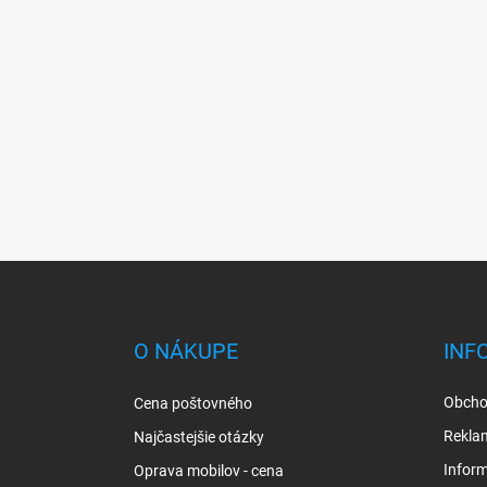
Z
á
p
ä
O NÁKUPE
INF
t
i
Obcho
Cena poštovného
e
Rekla
Najčastejšie otázky
Inform
Oprava mobilov - cena