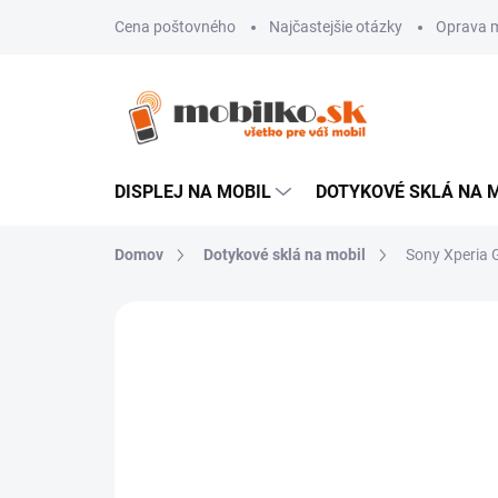
Prejsť
Cena poštovného
Najčastejšie otázky
Oprava m
na
obsah
DISPLEJ NA MOBIL
DOTYKOVÉ SKLÁ NA 
Domov
Dotykové sklá na mobil
Sony Xperia 
Neohodnotené
Podrobnosti hodn