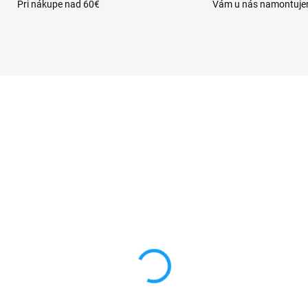
Pri nákupe nad 60€
Vám u nás namontuj
VYPREDANÉ
SKL
cell nabíjačka micro
Nabíjačka do auta Mic
B + 1x USB
USB
59 €
4,99 €