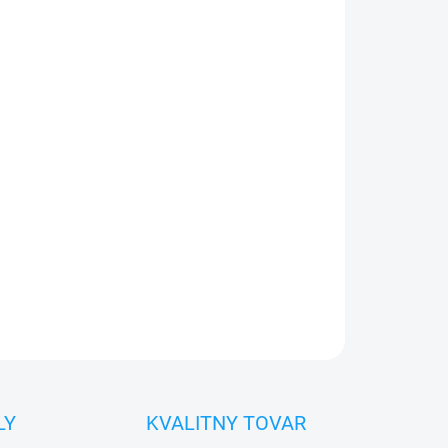
026
Pridať do košíka
0€ ZDARMA
o 30 dní vrátiť
 diel
namontovať
OPÝTAŤ SA
STRÁŽIŤ
LY
KVALITNY TOVAR