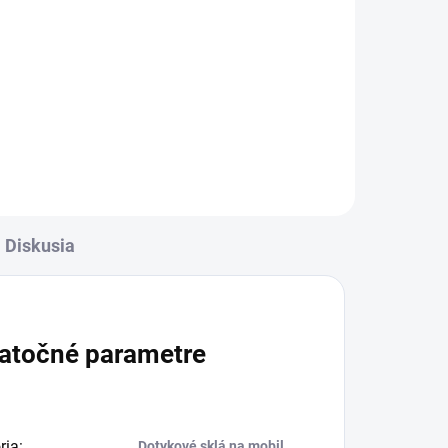
Detail
rava
✅ Záruka 24 mesiacov✅ Doprava
✅
pri nákupe nad 60€ ZDARMA✅
Zakúpený tovar je možné do
-
30 dní vrátiť✅ Tovar skladom -
ní
odosielame ihneď po objednaní
Diskusia
atočné parametre
ria
:
Dotykové sklá na mobil