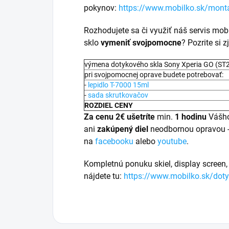
pokynov:
https://www.mobilko.sk/mont
Rozhodujete sa či využiť náš servis mob
sklo
vymeniť svojpomocne
? Pozrite si
výmena dotykového skla Sony Xperia GO (ST2
pri svojpomocnej oprave budete potrebovať:
-
lepidlo T-7000 15ml
-
sada skrutkovačov
ROZDIEL CENY
Za cenu 2€ ušetríte
min.
1 hodinu
Vášho
ani
zakúpený diel
neodbornou opravou 
na
facebooku
alebo
youtube
.
Kompletnú ponuku skiel, display screen, 
nájdete tu:
https://www.mobilko.sk/doty