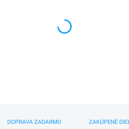
MONTÁŽ
MÔŽEME DORUČIŤ DO:
11.8.2
−
+
✅
Záruka 24 mesiacov
✅ Doprava
pri nákupe
nad 6
✅
Zakúpený tovar je možné
d
✅ Možnosť
nechať
zakúpený
DETAILNÉ INFORMÁCIE
DOPRAVA ZADARMO
ZAKÚPENÉ DIE