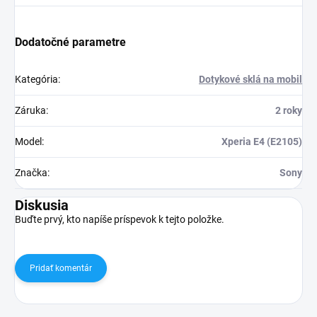
Dodatočné parametre
Kategória
:
Dotykové sklá na mobil
Záruka
:
2 roky
Model
:
Xperia E4 (E2105)
Značka
:
Sony
Diskusia
Buďte prvý, kto napíše príspevok k tejto položke.
Pridať komentár