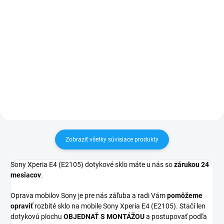
Detail
✅ Tovar skladom - posielame do
24h✅ Doprava pri nákupe nad
✅ Záruka 24 mesiacov✅ Doprava
60€ ZDARMA✅ Zakúpený tovar je
pri nákupe nad 60€ ZDARMA✅
možné do 30 dní vrátiť✅
Zakúpený tovar je možné do
Vynikajúca ochrana displeja pred
30 dní vrátiť✅ Možnosť nechať
poškodením
zakúpený diel namontovať
Zobraziť všetky súvisiace produkty
Sony Xperia E4 (E2105) dotykové sklo máte u nás so
zárukou 24
mesiacov
.
Oprava mobilov Sony je pre nás záľuba a radi Vám
pomôžeme
opraviť
rozbité sklo na mobile Sony Xperia E4 (E2105). Stačí len
dotykovú plochu
OBJEDNAŤ S MONTÁŽOU
a postupovať podľa