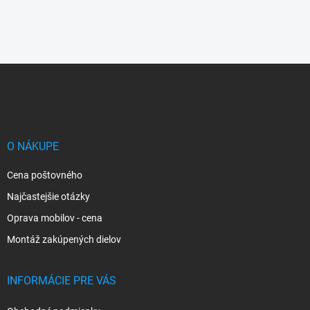
Z
á
p
ä
t
i
O NÁKUPE
e
Cena poštovného
Najčastejšie otázky
Oprava mobilov - cena
Montáž zakúpených dielov
INFORMÁCIE PRE VÁS