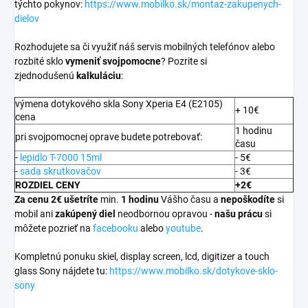
týchto pokynov:
https://www.mobilko.sk/montaz-zakupenych-
dielov
Rozhodujete sa či využiť náš servis mobilných telefónov alebo
rozbité sklo
vymeniť svojpomocne
? Pozrite si
zjednodušenú
kalkuláciu
:
výmena dotykového skla Sony Xperia E4 (E2105)
+ 10€
cena
1 hodinu
pri svojpomocnej oprave budete potrebovať:
času
-
lepidlo T-7000 15ml
- 5€
-
sada skrutkovačov
- 3€
ROZDIEL CENY
+2€
Za cenu 2€ ušetríte
min.
1 hodinu
Vášho času a
nepoškodíte
si
mobil ani
zakúpený diel
neodbornou opravou -
našu prácu
si
môžete pozrieť na
facebooku
alebo
youtube
.
Kompletnú ponuku skiel, display screen, lcd, digitizer a touch
glass Sony nájdete tu:
https://www.mobilko.sk/dotykove-sklo-
sony