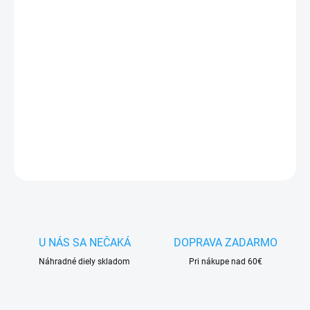
−
+
Pridať do košíka
✅
Záruka 24 mesiacov
✅ Doprava
pri nákupe
nad 60€ ZDARMA
✅
Zakúpený tovar je možné
do 30 dní vrátiť
✅ Možnosť
nechať
zakúpený diel
namontovať
DETAILNÉ INFORMÁCIE
OPÝTAŤ SA
STRÁŽIŤ
U NÁS SA NEČAKÁ
DOPRAVA ZADARMO
Náhradné diely skladom
Pri nákupe nad 60€