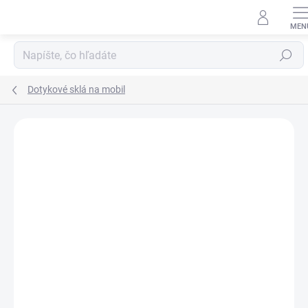
Prejsť
na
obsah
Hľadať
Dotykové sklá na mobil
Neohodnotené
Podrobnosti hodnotenia