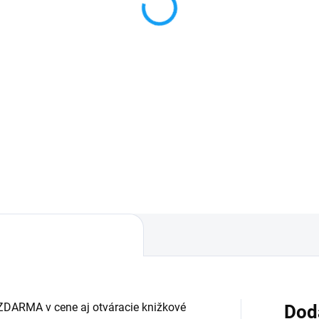
59 €
6,59 €
Do košíka
Detai
áruka 24 mesiacov✅ Doprava
✅ Záruka 24 mesiacov✅ Dop
 nákupe nad 60€ ZDARMA✅
pri nákupe nad 60€ ZDARMA
úpený tovar je možné do
Zakúpený tovar je možné do
ní vrátiť✅ Tovar skladom -
30 dní vrátiť✅ Tovar skladom 
sielame ihneď po objednaní
odosielame ihneď po objedna
ZDARMA v cene aj otváracie knižkové
Dod