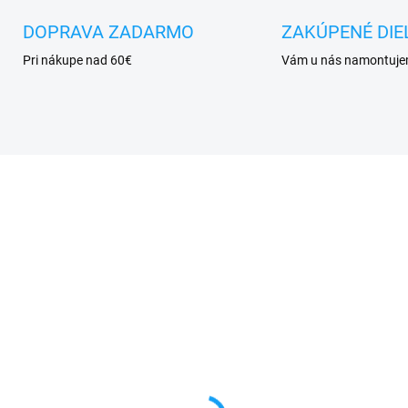
DOPRAVA ZADARMO
ZAKÚPENÉ DIE
Pri nákupe nad 60€
Vám u nás namontuj
SKLADOM
VYPRE
tový kábel USB / micro
Forcell nabíjačka micr
B
USB + 1x USB