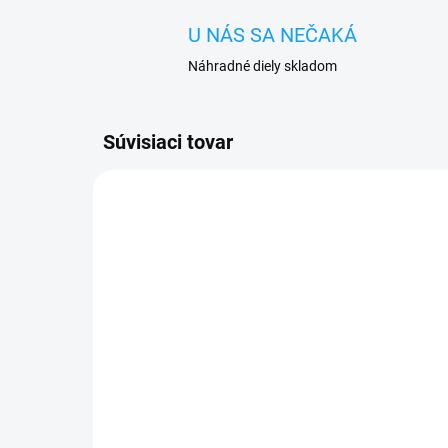
U NÁS SA NEČAKÁ
Náhradné diely skladom
Súvisiaci tovar
SKLADOM
Sony Xperia E (C1505)
Dá
displej lcd (bez
US