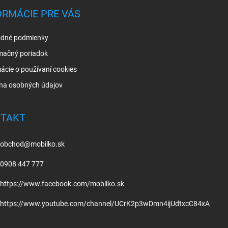
ORMÁCIE PRE VÁS
dné podmienky
mačný poriadok
ácie o používaní cookies
na osobných údajov
TAKT
obchod
@
mobilko.sk
0908 447 777
https://www.facebook.com/mobilko.sk
https://www.youtube.com/channel/UCrK2p3wDmn4ijUdtxcC84xA