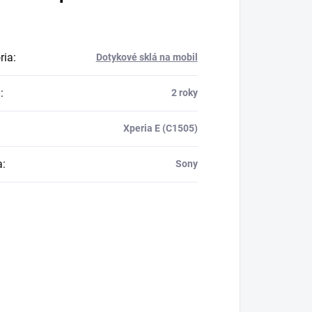
ria
:
Dotykové sklá na mobil
a
:
2 roky
Xperia E (C1505)
a
:
Sony