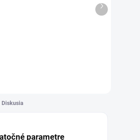
Ďalší
4,99 €
produkt
l
Do košíka
rava
✅ Záruka 24 mesiacov✅ Doprava
✅
pri nákupe nad 60€ ZDARMA✅
Zakúpený tovar je možné do
-
30 dní vrátiť✅ Tovar skladom -
ní
odosielame ihneď po objednaní
Diskusia
atočné parametre