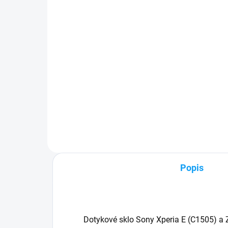
dotykového skla) + obal
3,
ZDARMA
1 €
Detail
✅ Z
pri
✅ Záruka 24 mesiacov✅ Doprava
Zak
pri nákupe nad 60€ ZDARMA✅
30 d
Zakúpený tovar je možné do
odo
30 dní vrátiť✅ Možnosť nechať
zakúpený diel namontovať
Popis
Dotykové sklo Sony Xperia E (C1505) a 