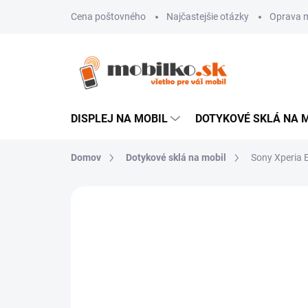
Prejsť
Cena poštovného
Najčastejšie otázky
Oprava m
na
obsah
DISPLEJ NA MOBIL
DOTYKOVÉ SKLÁ NA 
Domov
Dotykové sklá na mobil
Sony Xperia 
Neohodnotené
Podrobnosti hodn