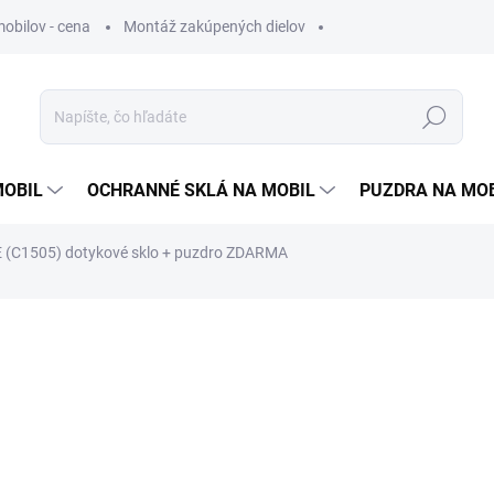
obilov - cena
Montáž zakúpených dielov
Hľadať
MOBIL
OCHRANNÉ SKLÁ NA MOBIL
PUZDRA NA MO
E (C1505) dotykové sklo + puzdro ZDARMA
otenia
1 €
0,81 €
bez DPH
Jednotková
ZVOĽTE VARIANT
cena: