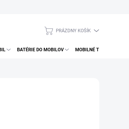
PRÁZDNY KOŠÍK
NÁKUPNÝ
KOŠÍK
BIL
BATÉRIE DO MOBILOV
MOBILNÉ TELEFÓNY