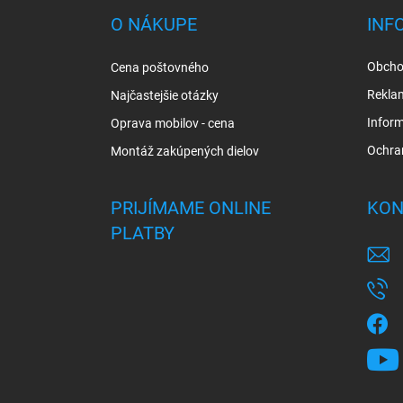
ä
O NÁKUPE
INF
t
i
Obcho
Cena poštovného
e
Rekla
Najčastejšie otázky
Inform
Oprava mobilov - cena
Ochra
Montáž zakúpených dielov
PRIJÍMAME ONLINE
KON
PLATBY