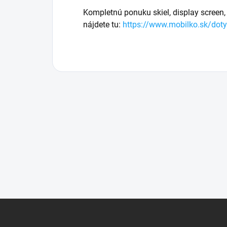
Kompletnú ponuku skiel, display screen, 
nájdete tu:
https://www.mobilko.sk/doty
Z
á
p