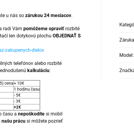
te u nás so
zárukou 24 mesiacov
.
Kategó
a radi Vám
pomôžeme opraviť
rozbité
tačí len dotykovú plochu
OBJEDNAŤ S
Záruk
az-zakupenych-dielov
Model
:
ilných telefónov alebo rozbité
 zjednodušenú
kalkuláciu
:
Značk
5) cena
+ 10€
1 hodinu času
- 5€
- 3€
+2€
 času a
nepoškodíte
si mobil
-
našu prácu
si môžete pozrieť