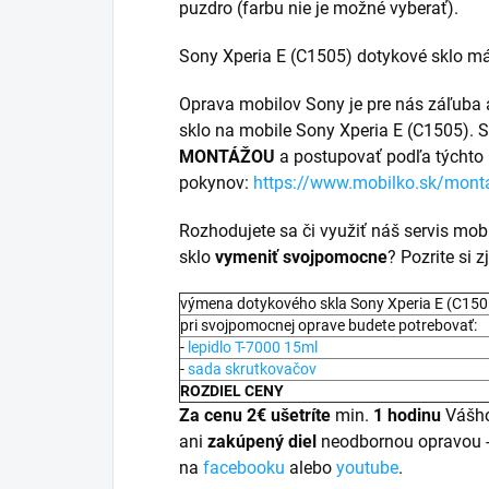
puzdro (farbu nie je možné vyberať).
Sony Xperia E (C1505) dotykové sklo má
Oprava mobilov Sony je pre nás záľuba 
sklo na mobile Sony Xperia E (C1505). S
MONTÁŽOU
a postupovať podľa týchto
pokynov:
https://www.mobilko.sk/mont
Rozhodujete sa či využiť náš servis mob
sklo
vymeniť svojpomocne
? Pozrite si
výmena dotykového skla Sony Xperia E (C150
pri svojpomocnej oprave budete potrebovať:
-
lepidlo T-7000 15ml
-
sada skrutkovačov
ROZDIEL CENY
Za cenu 2€ ušetríte
min.
1 hodinu
Vášho
ani
zakúpený diel
neodbornou opravou 
na
facebooku
alebo
youtube
.