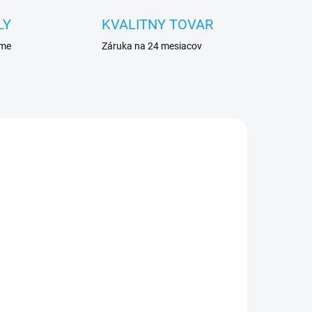
LY
KVALITNY TOVAR
eme
Záruka na 24 mesiacov
DANÉ
SKLADOM
o
Nabíjačka do auta Micro
USB