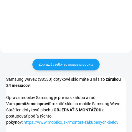
pri nákupe nad 60€ ZDARMA✅
pri nákupe nad 60€ ZDARMA✅
Zakúpený tovar je možné do
Zakúpený tovar je možné do
30 dní vrátiť✅ Tovar skladom -
30 dní vrátiť✅ Tovar skladom -
odosielame ihneď po objednaní
odosielame ihneď po objednaní
Zobraziť všetky súvisiace produkty
Samsung Wave2 (S8530) dotykové sklo máte u nás so
zárukou
24 mesiacov
.
Oprava mobilov Samsung je pre nás záľuba a radi
Vám
pomôžeme opraviť
rozbité sklo na mobile Samsung Wave.
Stačí len dotykovú plochu
OBJEDNAŤ S MONTÁŽOU
a
postupovať podľa týchto
pokynov:
https://www.mobilko.sk/montaz-zakupenych-dielov