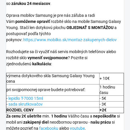
so
zárukou 24 mesiacov
.
Oprava mobilov Samsung je pre nás záľuba a radi
Vám
pomôžeme opraviť
rozbité sklo na mobile Samsung Galaxy
Young. Stačí len dotykovú plochu
OBJEDNAŤ S MONTÁŽOU
a
postupovať podľa týchto
pokynov:
https://www.mobilko.sk/montaz-zakupenych-dielov
Rozhodujete sa či využiť náš servis mobilných telefónov alebo
rozbité sklo
vymeniť svojpomocne
? Pozrite si
zjednodušenú
kalkuláciu
:
výmena dotykového skla Samsung Galaxy Young
+ 10€
cena
1 hodinu
pri svojpomocnej oprave budete potrebovať:
času
-
lepidlo T-7000 15ml
- 5€
-
sada skrutkovačov
- 3€
ROZDIEL CENY
+2€
Za cenu 2€ ušetríte
min.
1 hodinu
Vášho času a
nepoškodíte
si
mobil ani
zakúpený diel
neodbornou opravou -
našu prácu
si
môžete pozrieť na
facebooku
alebo
youtube
.