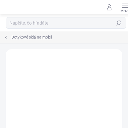
Prejsť
na
obsah
Hľadať
Dotykové sklá na mobil
Neohodnotené
Podrobnosti hodnotenia