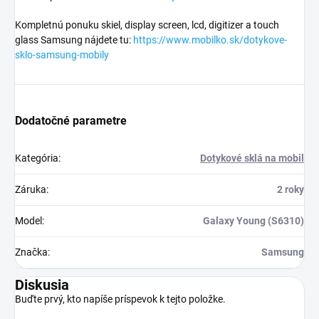
Kompletnú ponuku skiel, display screen, lcd, digitizer a touch
glass Samsung nájdete tu:
https://www.mobilko.sk/dotykove-
sklo-samsung-mobily
Dodatočné parametre
Kategória
:
Dotykové sklá na mobil
Záruka
:
2 roky
Model
:
Galaxy Young (S6310)
Značka
:
Samsung
Diskusia
Buďte prvý, kto napíše príspevok k tejto položke.