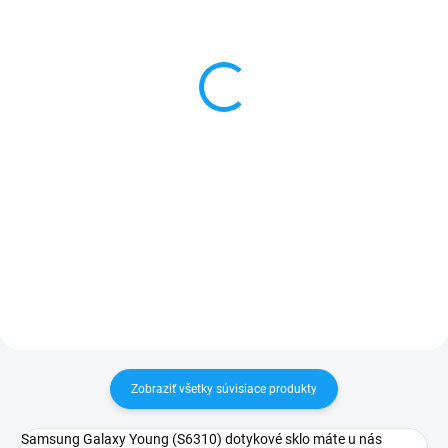
Batéria Samsung Galaxy
Dátový kábel USB /
Mini 2 / Young / Ace Plus
micro USB
1400mAh
3,59 €
6,90 €
Do košíka
Detail
✅ Záruka 24 mesiacov✅ Doprava
pri nákupe nad 60€ ZDARMA✅
✅ Záruka 1 rok na kapacitu
Zakúpený tovar je možné do
min. 80%✅ Doprava pri nákupe
30 dní vrátiť✅ Tovar skladom -
nad 60€ ZDARMA✅ Zakúpený
odosielame ihneď po objednaní
tovar je možné do 30 dní vrátiť✅
Možnosť nechať zakúpený diel
namontovať
Zobraziť všetky súvisiace produkty
Samsung Galaxy Young (S6310) dotykové sklo máte u nás