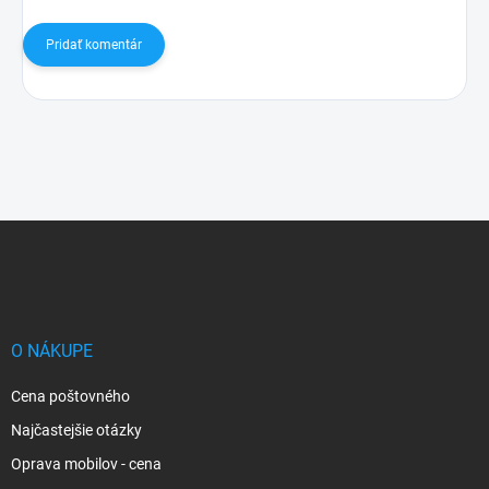
Pridať komentár
Z
á
p
ä
t
i
O NÁKUPE
e
Cena poštovného
Najčastejšie otázky
Oprava mobilov - cena