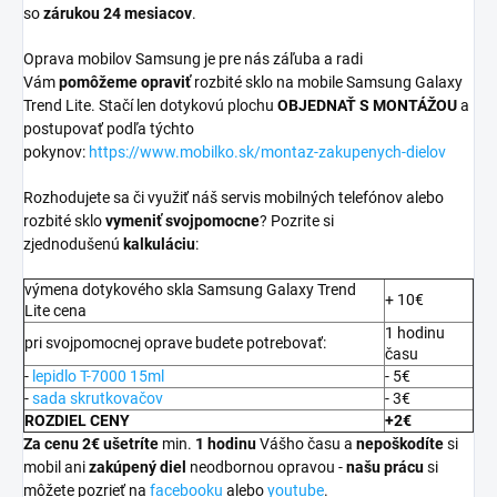
so
zárukou 24 mesiacov
.
Oprava mobilov Samsung je pre nás záľuba a radi
Vám
pomôžeme opraviť
rozbité sklo na mobile Samsung Galaxy
Trend Lite. Stačí len dotykovú plochu
OBJEDNAŤ S MONTÁŽOU
a
postupovať podľa týchto
pokynov:
https://www.mobilko.sk/montaz-zakupenych-dielov
Rozhodujete sa či využiť náš servis mobilných telefónov alebo
rozbité sklo
vymeniť svojpomocne
? Pozrite si
zjednodušenú
kalkuláciu
:
výmena dotykového skla Samsung Galaxy Trend
+ 10€
Lite cena
1 hodinu
pri svojpomocnej oprave budete potrebovať:
času
-
lepidlo T-7000 15ml
- 5€
-
sada skrutkovačov
- 3€
ROZDIEL CENY
+2€
Za cenu 2€ ušetríte
min.
1 hodinu
Vášho času a
nepoškodíte
si
mobil ani
zakúpený diel
neodbornou opravou -
našu prácu
si
môžete pozrieť na
facebooku
alebo
youtube
.