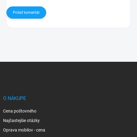
Pridať komentár
Z
á
p
ä
t
i
O NÁKUPE
e
Cena poštovného
Najčastejšie otázky
Oprava mobilov - cena