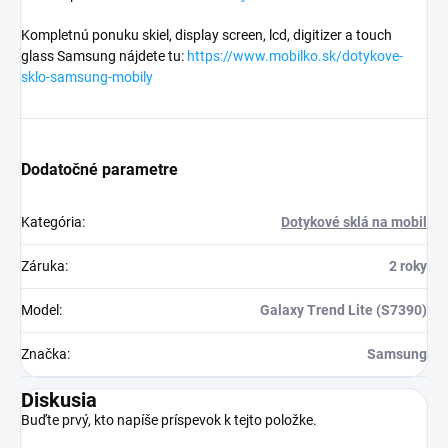
Kompletnú ponuku skiel, display screen, lcd, digitizer a touch
glass Samsung nájdete tu:
https://www.mobilko.sk/dotykove-
sklo-samsung-mobily
Dodatočné parametre
Kategória
:
Dotykové sklá na mobil
Záruka
:
2 roky
Model
:
Galaxy Trend Lite (S7390)
Značka
:
Samsung
Diskusia
Buďte prvý, kto napíše príspevok k tejto položke.