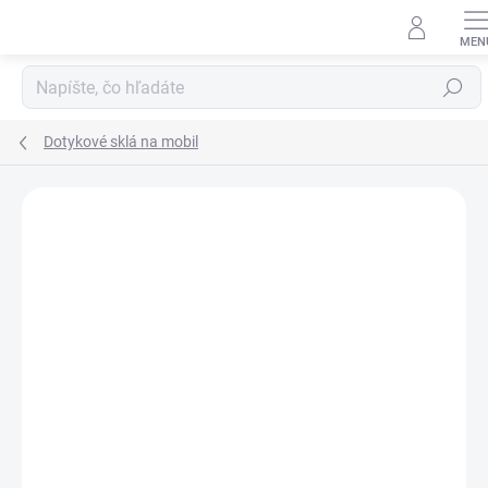
Prejsť
na
obsah
Hľadať
Dotykové sklá na mobil
Neohodnotené
Podrobnosti hodnotenia