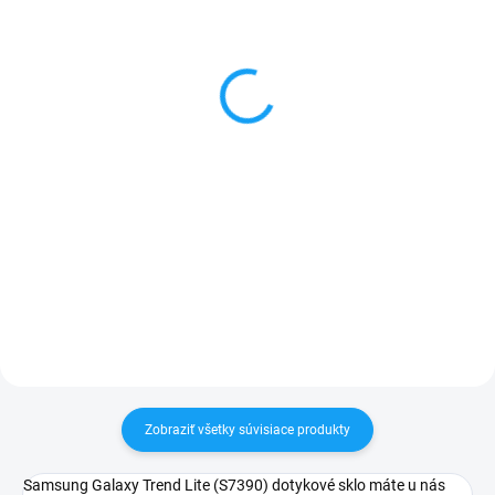
Samsung Galaxy Trend
Dátový kábel USB /
Lite (S7390) displej lcd
micro USB
(bez dotykového skla)
3,59 €
1 €
Do košíka
Detail
✅ Záruka 24 mesiacov✅ Doprava
pri nákupe nad 60€ ZDARMA✅
✅ Záruka 24 mesiacov✅ Doprava
Zakúpený tovar je možné do
pri nákupe nad 60€ ZDARMA✅
30 dní vrátiť✅ Tovar skladom -
Zakúpený tovar je možné do
odosielame ihneď po objednaní
30 dní vrátiť✅ Možnosť nechať
zakúpený diel namontovať
Zobraziť všetky súvisiace produkty
Samsung Galaxy Trend Lite (S7390) dotykové sklo máte u nás