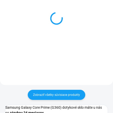
Batéria Samsung Galaxy
Ochranné sklo Samsung
Core Prime (G360)
Galaxy Core Prime
1700mAh
(G360)
7,90 €
1 €
Do košíka
Do košíka
✅ Záruka 1 rok na kapacitu
✅ Tovar skladom - posielame do
min. 80%✅ Doprava pri nákupe
24h✅ Doprava pri nákupe nad
nad 60€ ZDARMA✅ Zakúpený
60€ ZDARMA✅ Zakúpený tovar je
tovar je možné do 30 dní vrátiť✅
možné do 30 dní vrátiť✅
Možnosť nechať zakúpený diel
Vynikajúca ochrana displeja pred
namontovať
poškodením
Zobraziť všetky súvisiace produkty
Samsung Galaxy Core Prime (G360) dotykové sklo máte u nás
so
zárukou 24 mesiacov
.