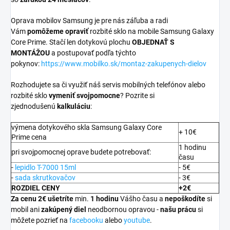
Oprava mobilov Samsung je pre nás záľuba a radi
Vám
pomôžeme opraviť
rozbité sklo na mobile Samsung Galaxy
Core Prime. Stačí len dotykovú plochu
OBJEDNAŤ S
MONTÁŽOU
a postupovať podľa týchto
pokynov:
https://www.mobilko.sk/montaz-zakupenych-dielov
Rozhodujete sa či využiť náš servis mobilných telefónov alebo
rozbité sklo
vymeniť svojpomocne
? Pozrite si
zjednodušenú
kalkuláciu
:
výmena dotykového skla Samsung Galaxy Core
+ 10€
Prime cena
1 hodinu
pri svojpomocnej oprave budete potrebovať:
času
-
lepidlo T-7000 15ml
- 5€
-
sada skrutkovačov
- 3€
ROZDIEL CENY
+2€
Za cenu 2€ ušetríte
min.
1 hodinu
Vášho času a
nepoškodíte
si
mobil ani
zakúpený diel
neodbornou opravou -
našu prácu
si
môžete pozrieť na
facebooku
alebo
youtube
.