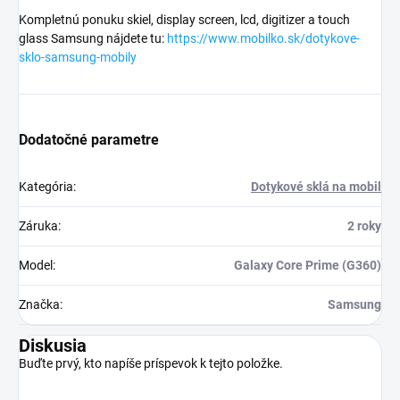
Kompletnú ponuku skiel, display screen, lcd, digitizer a touch
glass Samsung nájdete tu:
https://www.mobilko.sk/dotykove-
sklo-samsung-mobily
Dodatočné parametre
Kategória
:
Dotykové sklá na mobil
Záruka
:
2 roky
Model
:
Galaxy Core Prime (G360)
Značka
:
Samsung
Diskusia
Buďte prvý, kto napíše príspevok k tejto položke.