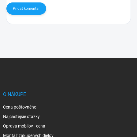
Pridať komentár
Z
á
p
ä
t
i
O NÁKUPE
e
Cena poštovného
Najčastejšie otázky
Oprava mobilov - cena
Montáž zakúpených dielov