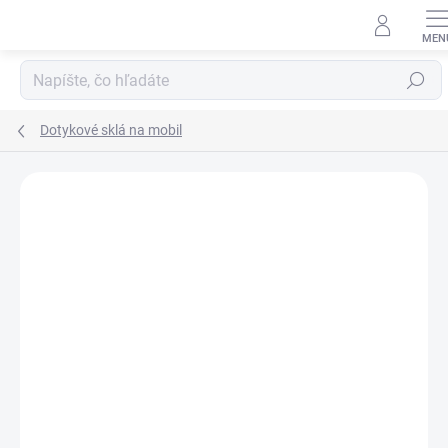
Prejsť
na
obsah
Hľadať
Dotykové sklá na mobil
Neohodnotené
Podrobnosti hodnotenia