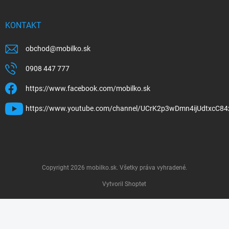
KONTAKT
obchod
@
mobilko.sk
0908 447 777
https://www.facebook.com/mobilko.sk
https://www.youtube.com/channel/UCrK2p3wDmn4ijUdtxcC84
Copyright 2026
mobilko.sk
. Všetky práva vyhradené.
Vytvoril Shoptet