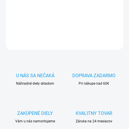
✅ Doprava
pri nákupe
nad 60€ ZDARMA
✅
Zakúpený tovar je možné
do 30 dní vrátiť
✅ Možnosť
nechať
zakúpený diel
namontovať
DETAILNÉ INFORMÁCIE
OPÝTAŤ SA
STRÁŽIŤ
U NÁS SA NEČAKÁ
DOPRAVA ZADARMO
Náhradné diely skladom
Pri nákupe nad 60€
ZAKÚPENÉ DIELY
KVALITNY TOVAR
Vám u nás namontujeme
Záruka na 24 mesiacov