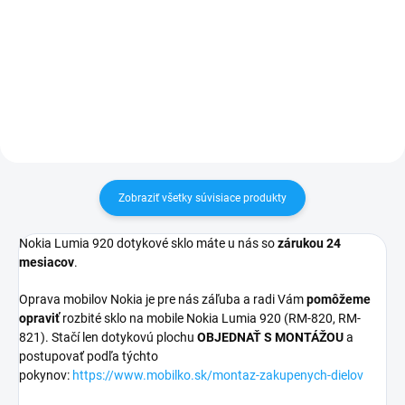
pri nákupe nad 60€ ZDARMA✅
pri nákupe nad 60€ ZDARMA✅
Zakúpený tovar je možné do
Zakúpený tovar je možné do
30 dní vrátiť✅ Tovar skladom -
30 dní vrátiť✅ Tovar skladom -
odosielame ihneď po objednaní
odosielame ihneď po objednaní
Zobraziť všetky súvisiace produkty
Nokia Lumia 920 dotykové sklo máte u nás so
zárukou 24
mesiacov
.
Oprava mobilov Nokia je pre nás záľuba a radi Vám
pomôžeme
opraviť
rozbité sklo na mobile Nokia Lumia 920 (RM-820, RM-
821). Stačí len dotykovú plochu
OBJEDNAŤ S MONTÁŽOU
a
postupovať podľa týchto
pokynov:
https://www.mobilko.sk/montaz-zakupenych-dielov