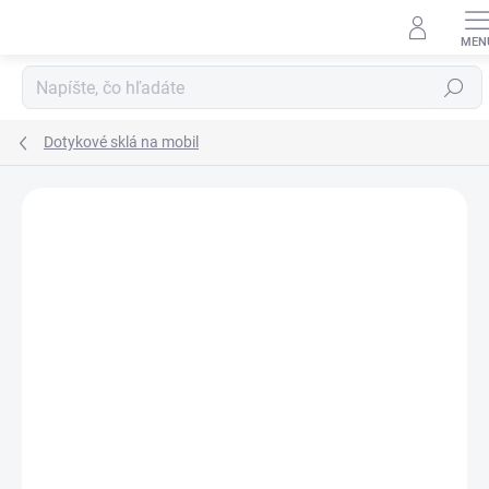
Prejsť
na
obsah
Hľadať
Dotykové sklá na mobil
Neohodnotené
Podrobnosti hodnotenia