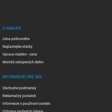
Z
á
p
ä
t
i
O NÁKUPE
e
Cena poštovného
Najčastejšie otázky
Oprava mobilov - cena
Montáž zakúpených dielov
INFORMÁCIE PRE VÁS
Obchodné podmienky
Reklamačný poriadok
Informácie o používaní cookies
Ochrana osobných údajov