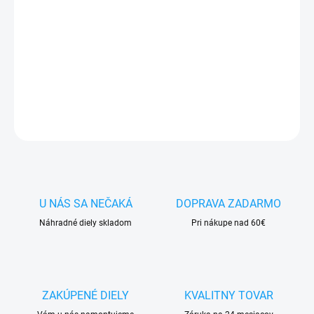
✅
Záruka 24 mesiacov
✅ Doprava
pri nákupe
nad 60€ ZDARMA
✅
Zakúpený tovar je možné
do 30 dní vrátiť
✅ Možnosť
nechať
zakúpený diel
namontovať
DETAILNÉ INFORMÁCIE
OPÝTAŤ SA
STRÁŽIŤ
U NÁS SA NEČAKÁ
DOPRAVA ZADARMO
Náhradné diely skladom
Pri nákupe nad 60€
ZAKÚPENÉ DIELY
KVALITNY TOVAR