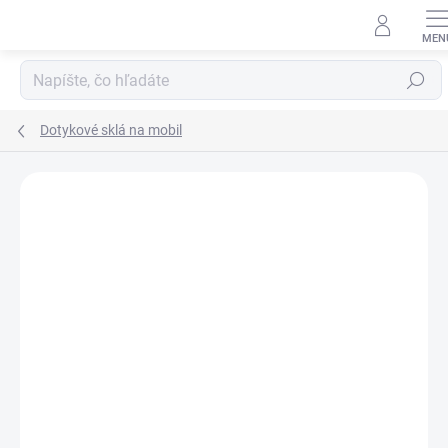
Prejsť
na
obsah
Hľadať
Dotykové sklá na mobil
Neohodnotené
Podrobnosti hodnotenia