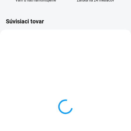
Vám u nás namontujeme
Záruka na 24 mesiacov
Súvisiaci tovar
SKLADOM
SKLADOM
Nokia Lumia 610 (RM-
Dátový kábel USB /
835) displej lcd (bez
micro USB
dotykového skla)
3,59 €
2,99 €
Do košíka
Detail
✅ Záruka 24 mesiacov✅ Doprava