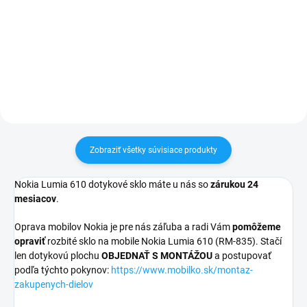
pri nákupe nad 60€ ZDARMA✅
✅ Záruka 24 mesiacov✅ Doprava
Zakúpený tovar je možné do
pri nákupe nad 60€ ZDARMA✅
30 dní vrátiť✅ Tovar skladom -
Zakúpený tovar je možné do
odosielame ihneď po objednaní
30 dní vrátiť✅ Možnosť nechať
zakúpený diel namontovať
Zobraziť všetky súvisiace produkty
Nokia Lumia 610 dotykové sklo máte u nás so
zárukou 24
mesiacov
.
Oprava mobilov Nokia je pre nás záľuba a radi Vám
pomôžeme
opraviť
rozbité sklo na mobile Nokia Lumia 610 (RM-835). Stačí
len dotykovú plochu
OBJEDNAŤ S MONTÁŽOU
a postupovať
podľa týchto pokynov:
https://www.mobilko.sk/montaz-
zakupenych-dielov