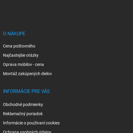
Z
á
p
ä
t
i
O NÁKUPE
e
Cena poštovného
Najčastejšie otázky
Oprava mobilov - cena
Montáž zakúpených dielov
INFORMÁCIE PRE VÁS
Obchodné podmienky
Reklamačný poriadok
Informácie o používaní cookies
Ochrana osobných údajov