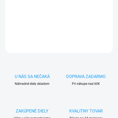
✅
Záruka 24 mesiacov
✅ Doprava
pri nákupe
nad 60€ ZDARMA
✅
Zakúpený tovar je možné
do 30 dní vrátiť
✅ Možnosť
nechať
zakúpený diel
namontovať
DETAILNÉ INFORMÁCIE
OPÝTAŤ SA
STRÁŽIŤ
U NÁS SA NEČAKÁ
DOPRAVA ZADARMO
Náhradné diely skladom
Pri nákupe nad 60€
ZAKÚPENÉ DIELY
KVALITNY TOVAR