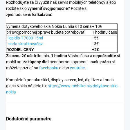
Rozhodujete sa či využiť náš servis mobilných telefónov alebo
rozbité sklo
vymeniť svojpomocne
? Pozrite si
zjednodušenú
kalkuláciu
:
výmena dotykového skla Nokia Lumia 610 cena
+ 10€
pri svojpomocnej oprave budete potrebovať:
1 hodinu času
-
lepidlo T-7000 15ml
- 5€
-
sada skrutkovačov
- 3€
ROZDIEL CENY
+2€
Za cenu 2€ ušetríte
min.
1 hodinu
Vášho času a
nepoškodíte
si
mobil ani
zakúpený diel
neodbornou opravou -
našu prácu
si
môžete pozrieť na
facebooku
alebo
youtube
.
Kompletnú ponuku skiel, display screen, lcd, digitizer a touch
glass Nokia nájdete tu:
https://www.mobilko.sk/dotykove-sklo-
nokia
Dodatočné parametre