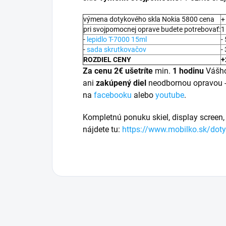
výmena dotykového skla Nokia 5800 cena
+
pri svojpomocnej oprave budete potrebovať:
1
-
lepidlo T-7000 15ml
-
-
sada skrutkovačov
-
ROZDIEL CENY
+
Za cenu 2€ ušetríte
min.
1 hodinu
Vášho
ani
zakúpený diel
neodbornou opravou 
na
facebooku
alebo
youtube
.
Kompletnú ponuku skiel, display screen, 
nájdete tu:
https://www.mobilko.sk/doty