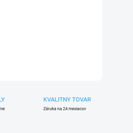
0€ ZDARMA
o 30 dní vrátiť
 diel
namontovať
OPÝTAŤ SA
STRÁŽIŤ
LY
KVALITNY TOVAR
eme
Záruka na 24 mesiacov