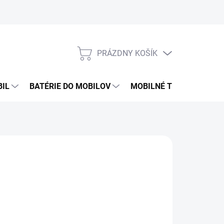
PRÁZDNY KOŠÍK
NÁKUPNÝ
KOŠÍK
BIL
BATÉRIE DO MOBILOV
MOBILNÉ TELEFÓNY