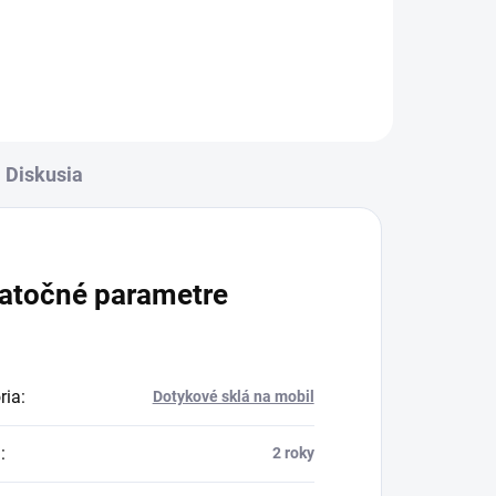
Zakúpený tovar je možné do
-
30 dní vrátiť✅ Tovar skladom -
ní
odosielame ihneď po objednaní
Diskusia
atočné parametre
ria
:
Dotykové sklá na mobil
a
:
2 roky