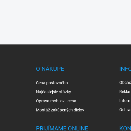
Z
á
p
ä
O NÁKUPE
INF
t
i
Obcho
Cena poštovného
e
Rekla
Najčastejšie otázky
Inform
Oprava mobilov - cena
Ochra
Montáž zakúpených dielov
PRIJÍMAME ONLINE
KON