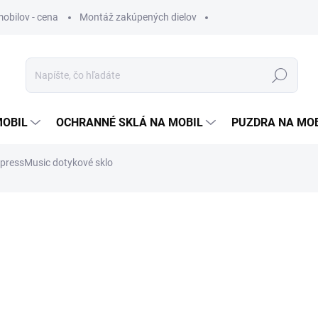
obilov - cena
Montáž zakúpených dielov
Hľadať
MOBIL
OCHRANNÉ SKLÁ NA MOBIL
PUZDRA NA MO
pressMusic dotykové sklo
otenia
1 €
0,81 €
bez DPH
Jednotková
VYPREDANÉ
cena: