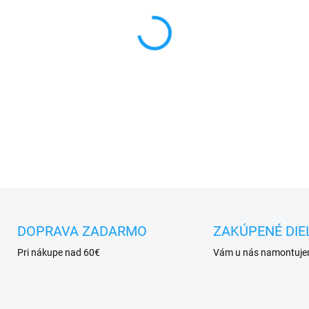
MONTÁŽ
✅
Záruka 24 mesiacov
✅ Doprava
pri nákupe
nad 6
✅
Zakúpený tovar je možné
d
✅ Možnosť
nechať
zakúpený
DETAILNÉ INFORMÁCIE
DOPRAVA ZADARMO
ZAKÚPENÉ DIE
Pri nákupe nad 60€
Vám u nás namontuj