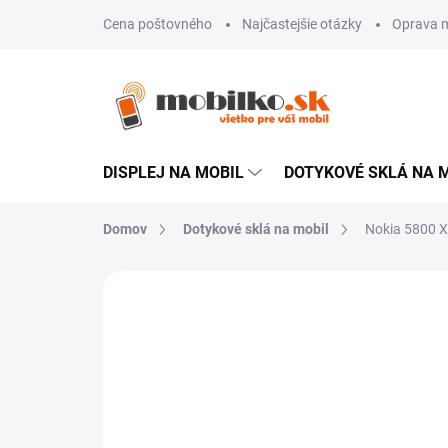
Prejsť
Cena poštovného
Najčastejšie otázky
Oprava m
na
obsah
DISPLEJ NA MOBIL
DOTYKOVÉ SKLÁ NA 
Domov
Dotykové sklá na mobil
Nokia 5800 X
Neohodnotené
Podrobnosti hodn