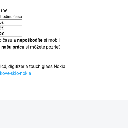
 10€
 hodinu času
 5€
 3€
2€
 času a
nepoškodíte
si mobil
-
našu prácu
si môžete pozrieť
lcd, digitizer a touch glass Nokia
kove-sklo-nokia