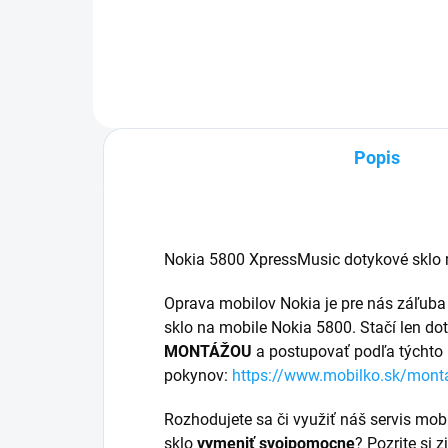
Zakúpený tovar je možné do
Zak
30 dní vrátiť✅ Tovar skladom -
30 d
odosielame ihneď po objednaní
odo
Popis
Nokia 5800 XpressMusic dotykové sklo 
Oprava mobilov Nokia je pre nás záľuba
sklo na mobile Nokia 5800. Stačí len do
MONTÁŽOU
a postupovať podľa týchto
pokynov:
https://www.mobilko.sk/mont
Rozhodujete sa či využiť náš servis mob
sklo
vymeniť svojpomocne
? Pozrite si