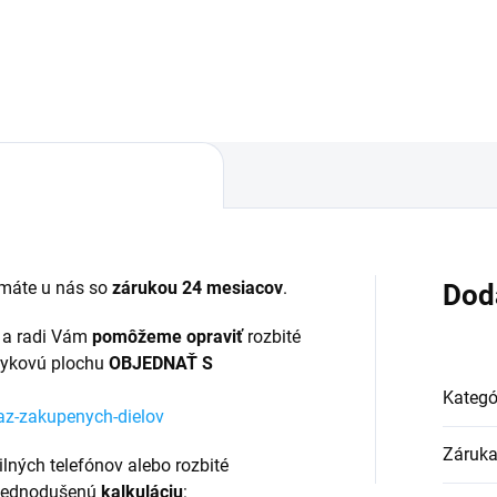
úpený tovar je možné do
Zakúpený tovar je možné do
ní vrátiť✅ Tovar skladom -
30 dní vrátiť✅ Tovar skladom 
sielame ihneď po objednaní
odosielame ihneď po objedna
máte u nás so
zárukou 24 mesiacov
.
Dod
 a radi Vám
pomôžeme opraviť
rozbité
tykovú plochu
OBJEDNAŤ S
Kategó
az-zakupenych-dielov
Záruk
ilných telefónov alebo rozbité
 zjednodušenú
kalkuláciu
: