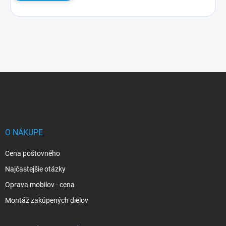
Z
á
p
ä
t
i
O NÁKUPE
e
Cena poštovného
Najčastejšie otázky
Oprava mobilov - cena
Montáž zakúpených dielov