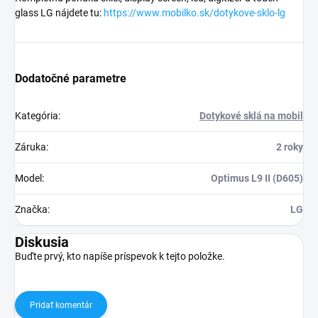
glass LG nájdete tu:
https://www.mobilko.sk/dotykove-sklo-lg
Dodatočné parametre
Kategória
:
Dotykové sklá na mobil
Záruka
:
2 roky
Model
:
Optimus L9 II (D605)
Značka
:
LG
Diskusia
Buďte prvý, kto napíše príspevok k tejto položke.
Pridať komentár