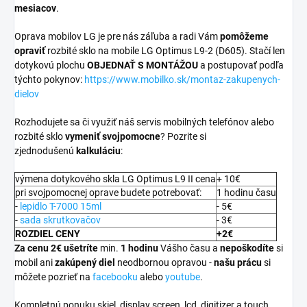
mesiacov
.
Oprava mobilov LG je pre nás záľuba a radi Vám
pomôžeme
opraviť
rozbité sklo na mobile LG Optimus L9-2 (D605). Stačí len
dotykovú plochu
OBJEDNAŤ S MONTÁŽOU
a postupovať podľa
týchto pokynov:
https://www.mobilko.sk/montaz-zakupenych-
dielov
Rozhodujete sa či využiť náš servis mobilných telefónov alebo
rozbité sklo
vymeniť svojpomocne
? Pozrite si
zjednodušenú
kalkuláciu
:
výmena dotykového skla LG Optimus L9 II cena
+ 10€
pri svojpomocnej oprave budete potrebovať:
1 hodinu času
-
lepidlo T-7000 15ml
- 5€
-
sada skrutkovačov
- 3€
ROZDIEL CENY
+2€
Za cenu 2€ ušetríte
min.
1 hodinu
Vášho času a
nepoškodíte
si
mobil ani
zakúpený diel
neodbornou opravou -
našu prácu
si
môžete pozrieť na
facebooku
alebo
youtube
.
Kompletnú ponuku skiel, display screen, lcd, digitizer a touch