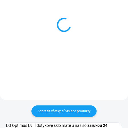
LG Optimus L9 II (D605)
Dátový kábel USB /
displej lcd (bez
micro USB
dotykového skla)
3,59 €
1 €
Do košíka
Detail
✅ Záruka 24 mesiacov✅ Doprava
pri nákupe nad 60€ ZDARMA✅
✅ Záruka 24 mesiacov✅ Doprava
Zakúpený tovar je možné do
pri nákupe nad 60€ ZDARMA✅
30 dní vrátiť✅ Tovar skladom -
Zakúpený tovar je možné do
odosielame ihneď po objednaní
30 dní vrátiť✅ Možnosť nechať
zakúpený diel namontovať
Zobraziť všetky súvisiace produkty
LG Optimus L9 II dotykové sklo máte u nás so
zárukou 24