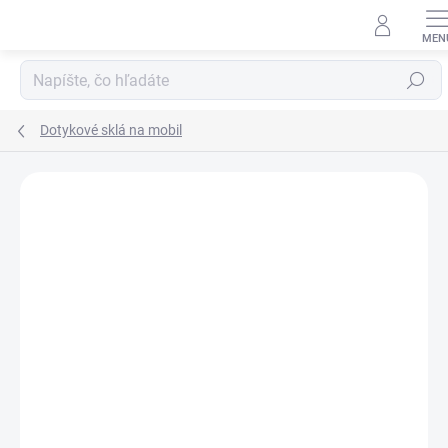
Prejsť
na
obsah
Hľadať
Dotykové sklá na mobil
Neohodnotené
Podrobnosti hodnotenia