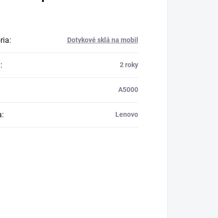
ria
:
Dotykové sklá na mobil
a
:
2 roky
A5000
a
:
Lenovo