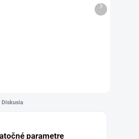
Ďalší
3 €
produkt
l
Detail
rava
✅ Záruka 24 mesiacov✅ Doprava
✅
pri nákupe nad 60€ ZDARMA✅
Zakúpený tovar je možné do
ť
30 dní vrátiť✅ Tovar skladom -
odosielame ihneď po objednaní
Diskusia
atočné parametre