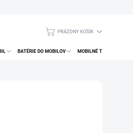
PRÁZDNY KOŠÍK
NÁKUPNÝ
KOŠÍK
BIL
BATÉRIE DO MOBILOV
MOBILNÉ TELEFÓNY