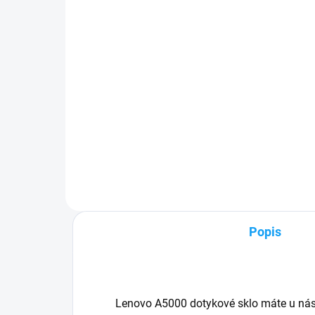
pri
1 €
1 
Detail
✅ Záruka 24 mesiacov✅ Doprava
pri nákupe nad 60€ ZDARMA✅
✅ Z
Zakúpený tovar je možné do
pri
30 dní vrátiť✅ Tovar skladom -
Zak
odosielame ihneď po objednaní
30 
mob
Popis
Lenovo A5000 dotykové sklo máte u nás