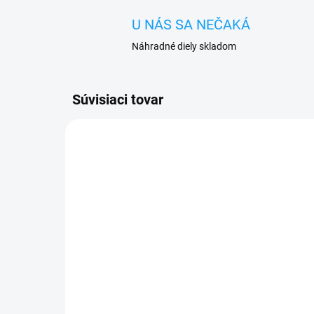
U NÁS SA NEČAKÁ
Náhradné diely skladom
Súvisiaci tovar
VYPREDANÉ
Zadný kryt batérie
Ul
Lenovo A5000 biela
pu