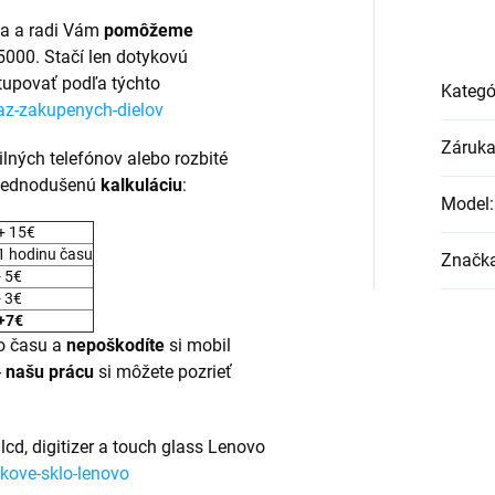
ba a radi Vám
pomôžeme
5000. Stačí len dotykovú
tupovať podľa týchto
Kategó
az-zakupenych-dielov
Záruk
ilných telefónov alebo rozbité
 zjednodušenú
kalkuláciu
:
Model
:
+ 15€
1 hodinu času
Značk
- 5€
- 3€
+7€
 času a
nepoškodíte
si mobil
-
našu prácu
si môžete pozrieť
lcd, digitizer a touch glass Lenovo
kove-sklo-lenovo