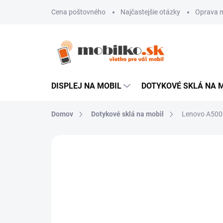
Prejsť
Cena poštovného
Najčastejšie otázky
Oprava m
na
obsah
DISPLEJ NA MOBIL
DOTYKOVÉ SKLÁ NA 
Domov
Dotykové sklá na mobil
Lenovo A5000
Neohodnotené
Podrobnosti hodn