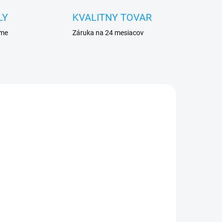
LY
KVALITNY TOVAR
eme
Záruka na 24 mesiacov
ADOM
VYPREDANÉ
lcd
Sada skrutkovačov na
opravu mobilu