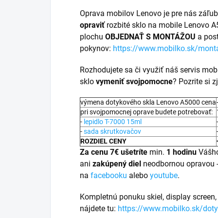
Oprava mobilov Lenovo je pre nás záľu
opraviť
rozbité sklo na mobile Lenovo A
plochu
OBJEDNAŤ S MONTÁŽOU
a pos
pokynov:
https://www.mobilko.sk/mont
Rozhodujete sa či využiť náš servis mob
sklo
vymeniť svojpomocne
? Pozrite si
výmena dotykového skla Lenovo A5000 cena
pri svojpomocnej oprave budete potrebovať:
-
lepidlo T-7000 15ml
-
sada skrutkovačov
ROZDIEL CENY
Za cenu 7€ ušetríte
min.
1 hodinu
Vášho
ani
zakúpený diel
neodbornou opravou 
na
facebooku
alebo
youtube
.
Kompletnú ponuku skiel, display screen, 
nájdete tu:
https://www.mobilko.sk/doty