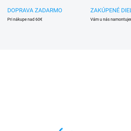
DOPRAVA ZADARMO
ZAKÚPENÉ DIE
Pri nákupe nad 60€
Vám u nás namontuj
VYPREDANÉ
SKL
tratenké gumené
Lenovo A5000 displej 
zdro Lenovo A5000
+ dotykové sklo