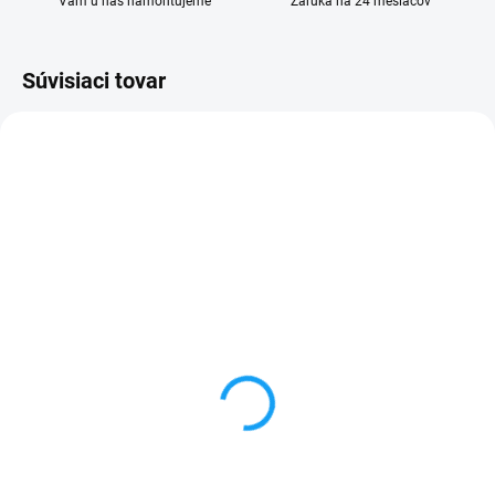
Vám u nás namontujeme
Záruka na 24 mesiacov
Súvisiaci tovar
SKLADOM
SKLADOM
Lenovo A1010 Vibe A
Dátový kábel USB /
Plus displej lcd (bez
micro USB
dotykového skla)
3,59 €
1 €
Do košíka
Detail
✅ Záruka 24 mesiacov✅ Doprava