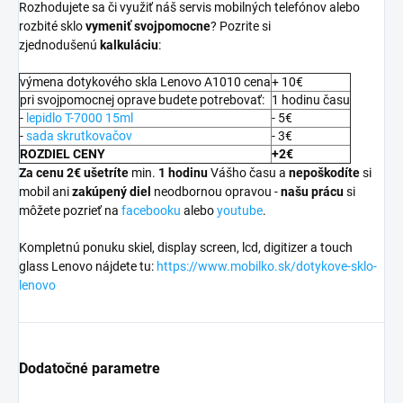
Rozhodujete sa či využiť náš servis mobilných telefónov alebo
rozbité sklo
vymeniť svojpomocne
? Pozrite si
zjednodušenú
kalkuláciu
:
výmena dotykového skla Lenovo A1010 cena
+ 10€
pri svojpomocnej oprave budete potrebovať:
1 hodinu času
-
lepidlo T-7000 15ml
- 5€
-
sada skrutkovačov
- 3€
ROZDIEL CENY
+2€
Za cenu 2€ ušetríte
min.
1 hodinu
Vášho času a
nepoškodíte
si
mobil ani
zakúpený diel
neodbornou opravou -
našu prácu
si
môžete pozrieť na
facebooku
alebo
youtube
.
Kompletnú ponuku skiel, display screen, lcd, digitizer a touch
glass Lenovo nájdete tu:
https://www.mobilko.sk/dotykove-sklo-
lenovo
Dodatočné parametre