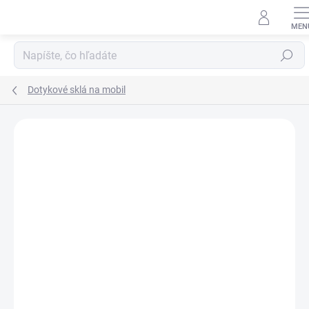
Prejsť
na
obsah
Hľadať
Dotykové sklá na mobil
Neohodnotené
Podrobnosti hodnotenia