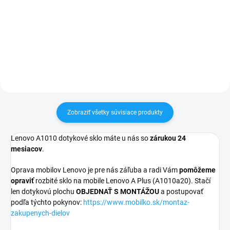
pri nákupe nad 60€ ZDARMA✅
✅ Záruka 24 mesiacov✅ Doprava
Zakúpený tovar je možné do
pri nákupe nad 60€ ZDARMA✅
30 dní vrátiť✅ Tovar skladom -
Zakúpený tovar je možné do
odosielame ihneď po objednaní
30 dní vrátiť✅ Možnosť nechať
zakúpený diel namontovať
Zobraziť všetky súvisiace produkty
Lenovo A1010 dotykové sklo máte u nás so
zárukou 24
mesiacov
.
Oprava mobilov Lenovo je pre nás záľuba a radi Vám
pomôžeme
opraviť
rozbité sklo na mobile Lenovo A Plus (A1010a20). Stačí
len dotykovú plochu
OBJEDNAŤ S MONTÁŽOU
a postupovať
podľa týchto pokynov:
https://www.mobilko.sk/montaz-
zakupenych-dielov