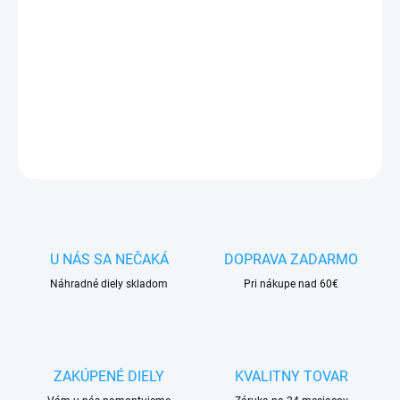
✅
Záruka 24 mesiacov
✅ Doprava
pri nákupe
nad 60€ ZDARMA
✅
Zakúpený tovar je možné
do 30 dní vrátiť
✅ Možnosť
nechať
zakúpený diel
namontovať
DETAILNÉ INFORMÁCIE
OPÝTAŤ SA
STRÁŽIŤ
U NÁS SA NEČAKÁ
DOPRAVA ZADARMO
Náhradné diely skladom
Pri nákupe nad 60€
ZAKÚPENÉ DIELY
KVALITNY TOVAR