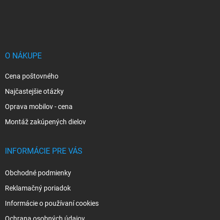
Z
á
p
ä
t
i
O NÁKUPE
e
Cena poštovného
Najčastejšie otázky
Oprava mobilov - cena
Montáž zakúpených dielov
INFORMÁCIE PRE VÁS
Obchodné podmienky
Reklamačný poriadok
Informácie o používaní cookies
Ochrana osobných údajov