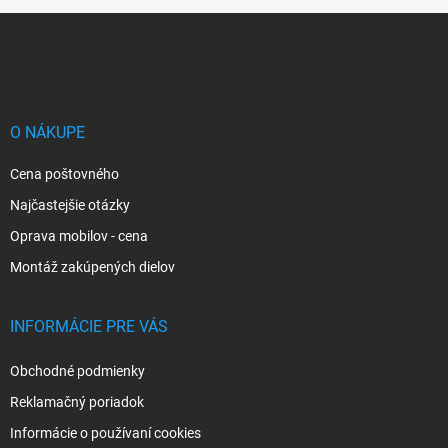
Z
á
p
ä
t
i
O NÁKUPE
e
Cena poštovného
Najčastejšie otázky
Oprava mobilov - cena
Montáž zakúpených dielov
INFORMÁCIE PRE VÁS
Obchodné podmienky
Reklamačný poriadok
Informácie o používaní cookies