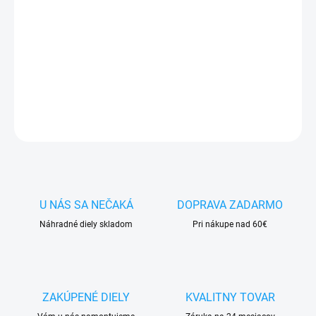
✅
Záruka 24 mesiacov
✅ Doprava
pri nákupe
nad 60€ ZDARMA
✅
Zakúpený tovar je možné
do 30 dní vrátiť
✅ Možnosť
nechať
zakúpený diel
namontovať
DETAILNÉ INFORMÁCIE
OPÝTAŤ SA
STRÁŽIŤ
U NÁS SA NEČAKÁ
DOPRAVA ZADARMO
Náhradné diely skladom
Pri nákupe nad 60€
ZAKÚPENÉ DIELY
KVALITNY TOVAR