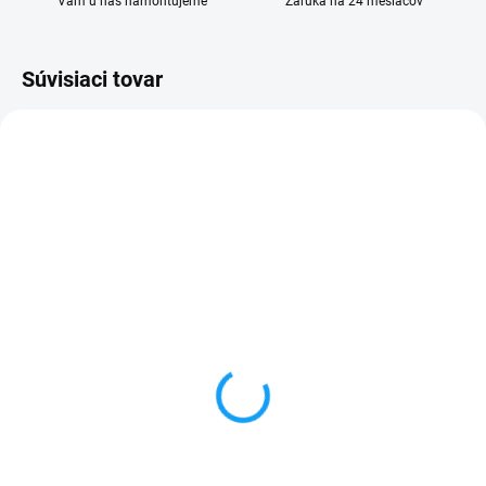
Vám u nás namontujeme
Záruka na 24 mesiacov
Súvisiaci tovar
SKLADOM
VYPREDANÉ
Dátový kábel USB /
Forcell nabíjačka micro
micro USB
USB + 1x USB
3,59 €
6,59 €
Do košíka
Detail
✅ Záruka 24 mesiacov✅ Doprava
✅ Záruka 24 mesiacov✅ Doprava