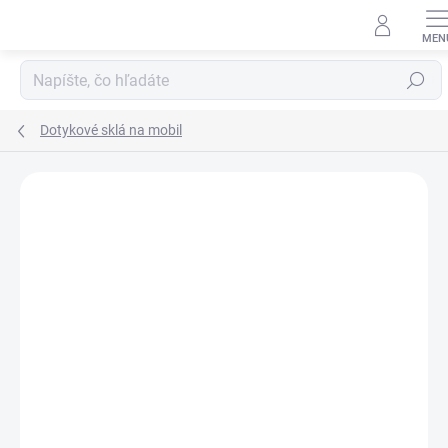
Prejsť
na
obsah
Hľadať
Dotykové sklá na mobil
Neohodnotené
Podrobnosti hodnotenia