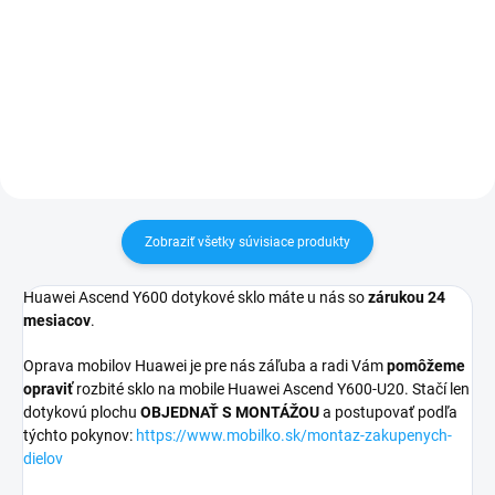
pri nákupe nad 60€ ZDARMA✅
pri nákupe nad 60€ ZDARMA✅
Zakúpený tovar je možné do
Zakúpený tovar je možné do
30 dní vrátiť✅ Tovar skladom -
30 dní vrátiť✅ Tovar skladom -
odosielame ihneď po objednaní
odosielame ihneď po objednaní
Zobraziť všetky súvisiace produkty
Huawei Ascend Y600 dotykové sklo máte u nás so
zárukou 24
mesiacov
.
Oprava mobilov Huawei je pre nás záľuba a radi Vám
pomôžeme
opraviť
rozbité sklo na mobile Huawei Ascend Y600-U20. Stačí len
dotykovú plochu
OBJEDNAŤ S MONTÁŽOU
a postupovať podľa
týchto pokynov:
https://www.mobilko.sk/montaz-zakupenych-
dielov