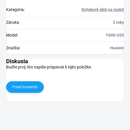
Kategória
:
Dotykové sklá na mobil
Záruka
:
2 roky
Model
:
Y600-U20
Značka
:
Huawei
Diskusia
Buďte prvý, kto napíše príspevok k tejto položke.
Pridať komentár