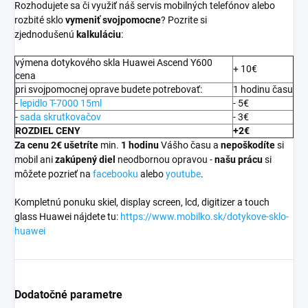
Rozhodujete sa či využiť náš servis mobilných telefónov alebo
rozbité sklo
vymeniť svojpomocne
? Pozrite si
zjednodušenú
kalkuláciu
:
výmena dotykového skla Huawei Ascend Y600
+ 10€
cena
pri svojpomocnej oprave budete potrebovať:
1 hodinu času
-
lepidlo T-7000 15ml
- 5€
-
sada skrutkovačov
- 3€
ROZDIEL CENY
+2€
Za cenu 2€ ušetríte
min.
1 hodinu
Vášho času a
nepoškodíte
si
mobil ani
zakúpený diel
neodbornou opravou -
našu prácu
si
môžete pozrieť na
facebooku
alebo
youtube
.
Kompletnú ponuku skiel, display screen, lcd, digitizer a touch
glass Huawei nájdete tu:
https://www.mobilko.sk/dotykove-sklo-
huawei
Dodatočné parametre