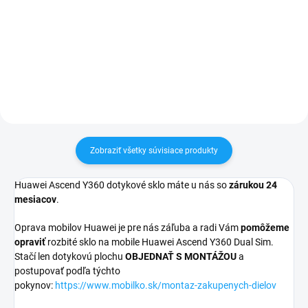
pri nákupe nad 60€ ZDARMA✅
pri nákupe nad 60€ ZDARMA✅
Zakúpený tovar je možné do
Zakúpený tovar je možné do
30 dní vrátiť✅ Možnosť nechať
30 dní vrátiť✅ Tovar skladom -
zakúpený diel namontovať
odosielame ihneď po objednaní
Zobraziť všetky súvisiace produkty
Huawei Ascend Y360 dotykové sklo máte u nás so
zárukou 24
mesiacov
.
Oprava mobilov Huawei je pre nás záľuba a radi Vám
pomôžeme
opraviť
rozbité sklo na mobile Huawei Ascend Y360 Dual Sim.
Stačí len dotykovú plochu
OBJEDNAŤ S MONTÁŽOU
a
postupovať podľa týchto
pokynov:
https://www.mobilko.sk/montaz-zakupenych-dielov