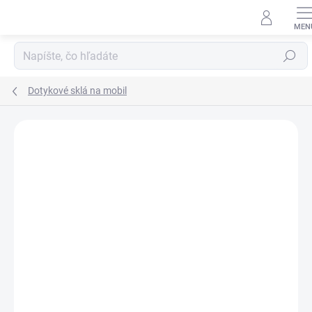
Prejsť
na
obsah
Hľadať
Dotykové sklá na mobil
Neohodnotené
Podrobnosti hodnotenia