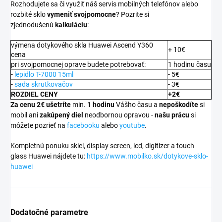
Rozhodujete sa či využiť náš servis mobilných telefónov alebo
rozbité sklo
vymeniť svojpomocne
? Pozrite si
zjednodušenú
kalkuláciu
:
výmena dotykového skla Huawei Ascend Y360
+ 10€
cena
pri svojpomocnej oprave budete potrebovať:
1 hodinu času
-
lepidlo T-7000 15ml
- 5€
-
sada skrutkovačov
- 3€
ROZDIEL CENY
+2€
Za cenu 2€ ušetríte
min.
1 hodinu
Vášho času a
nepoškodíte
si
mobil ani
zakúpený diel
neodbornou opravou -
našu prácu
si
môžete pozrieť na
facebooku
alebo
youtube
.
Kompletnú ponuku skiel, display screen, lcd, digitizer a touch
glass Huawei nájdete tu:
https://www.mobilko.sk/dotykove-sklo-
huawei
Dodatočné parametre