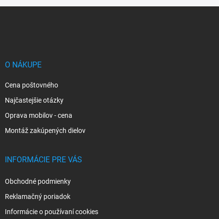
Z
á
p
ä
t
i
O NÁKUPE
e
Cena poštovného
Najčastejšie otázky
Oprava mobilov - cena
Montáž zakúpených dielov
INFORMÁCIE PRE VÁS
Obchodné podmienky
Reklamačný poriadok
Informácie o používaní cookies