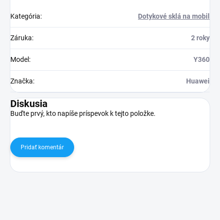
Kategória
:
Dotykové sklá na mobil
Záruka
:
2 roky
Model
:
Y360
Značka
:
Huawei
Diskusia
Buďte prvý, kto napíše príspevok k tejto položke.
Pridať komentár