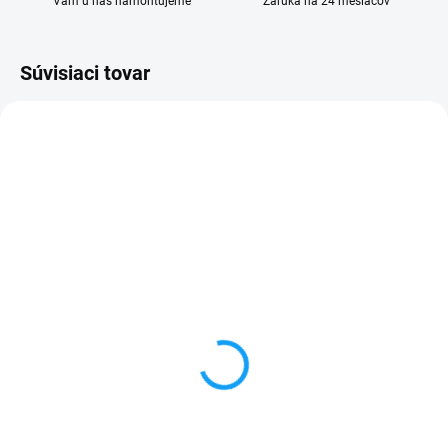
Vám u nás namontujeme
Záruka na 24 mesiacov
Súvisiaci tovar
SKLADOM
SKLADOM
Huawei Y360 displej lcd
Dátový kábel USB /
(bez dotykového skla)
micro USB
1 €
3,59 €
Detail
Do košíka
✅ Záruka 24 mesiacov✅ Doprava
✅ Záruka 24 mesiacov✅ Doprava