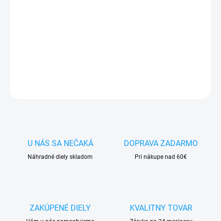
✅
Záruka 24 mesiacov
✅ Doprava
pri nákupe
nad 60€ ZDARMA
✅
Zakúpený tovar je možné
do 30 dní vrátiť
✅ Možnosť
nechať
zakúpený diel
namontovať
DETAILNÉ INFORMÁCIE
OPÝTAŤ SA
STRÁŽIŤ
U NÁS SA NEČAKÁ
DOPRAVA ZADARMO
Náhradné diely skladom
Pri nákupe nad 60€
ZAKÚPENÉ DIELY
KVALITNY TOVAR