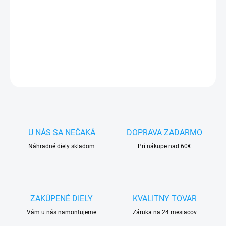
✅ Doprava
pri nákupe
nad 60€ ZDARMA
✅
Zakúpený tovar je možné
do 30 dní vrátiť
✅ Možnosť
nechať
zakúpený diel
namontovať
DETAILNÉ INFORMÁCIE
OPÝTAŤ SA
STRÁŽIŤ
U NÁS SA NEČAKÁ
DOPRAVA ZADARMO
Náhradné diely skladom
Pri nákupe nad 60€
ZAKÚPENÉ DIELY
KVALITNY TOVAR
Vám u nás namontujeme
Záruka na 24 mesiacov