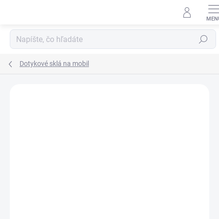
Prejsť
na
obsah
Hľadať
Dotykové sklá na mobil
Neohodnotené
Podrobnosti hodnotenia