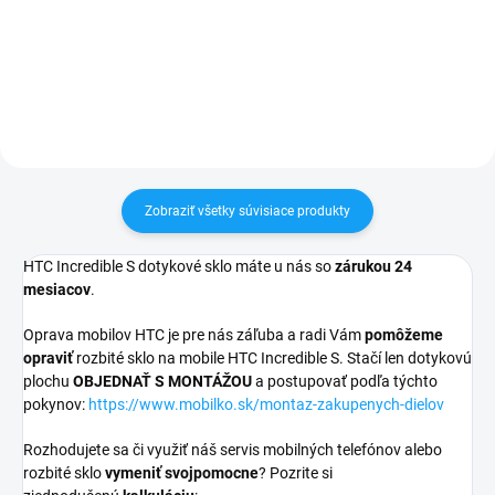
30 dní vrátiť✅ Tovar skladom -
30 dní vrátiť✅ Tovar skladom -
odosielame ihneď po objednaní
odosielame ihneď po objednaní
Zobraziť všetky súvisiace produkty
HTC Incredible S dotykové sklo máte u nás so
zárukou 24
mesiacov
.
Oprava mobilov HTC je pre nás záľuba a radi Vám
pomôžeme
opraviť
rozbité sklo na mobile HTC Incredible S. Stačí len dotykovú
plochu
OBJEDNAŤ S MONTÁŽOU
a postupovať podľa týchto
pokynov:
https://www.mobilko.sk/montaz-zakupenych-dielov
Rozhodujete sa či využiť náš servis mobilných telefónov alebo
rozbité sklo
vymeniť svojpomocne
? Pozrite si