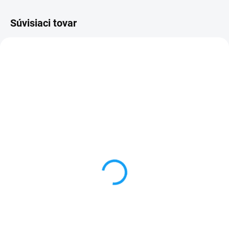
Súvisiaci tovar
SKLADOM
VYPREDANÉ
Dátový kábel USB /
Forcell nabíjačka micro
micro USB
USB + 1x USB
3,59 €
6,59 €
Do košíka
Detail
✅ Záruka 24 mesiacov✅ Doprava
✅ Záruka 24 mesiacov✅ Doprava
pri nákupe nad 60€ ZDARMA✅
pri nákupe nad 60€ ZDARMA✅
Zakúpený tovar je možné do
Zakúpený tovar je možné do