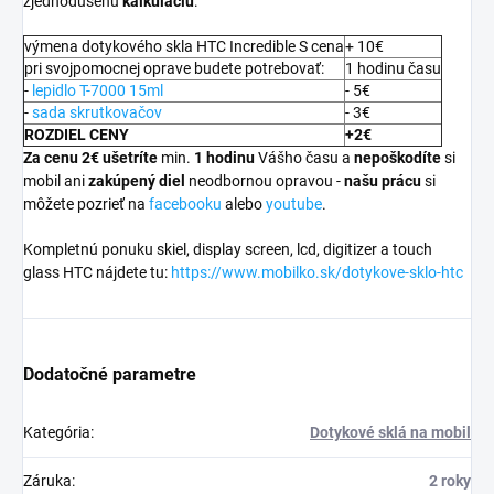
zjednodušenú
kalkuláciu
:
výmena dotykového skla HTC Incredible S cena
+ 10€
pri svojpomocnej oprave budete potrebovať:
1 hodinu času
-
lepidlo T-7000 15ml
- 5€
-
sada skrutkovačov
- 3€
ROZDIEL CENY
+2€
Za cenu 2€ ušetríte
min.
1 hodinu
Vášho času a
nepoškodíte
si
mobil ani
zakúpený diel
neodbornou opravou -
našu prácu
si
môžete pozrieť na
facebooku
alebo
youtube
.
Kompletnú ponuku skiel, display screen, lcd, digitizer a touch
glass HTC nájdete tu:
https://www.mobilko.sk/dotykove-sklo-htc
Dodatočné parametre
Kategória
:
Dotykové sklá na mobil
Záruka
:
2 roky