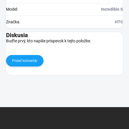
Model
:
Incredible S
Značka
:
HTC
Diskusia
Buďte prvý, kto napíše príspevok k tejto položke.
Pridať komentár
Z
á
p