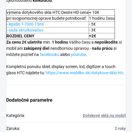
zjednodušenú
kalkuláciu
:
výmena dotykového skla HTC Desire HD cena
+ 10€
pri svojpomocnej oprave budete potrebovať:
1 hodinu času
-
lepidlo T-7000 15ml
- 5€
-
sada skrutkovačov
- 3€
ROZDIEL CENY
+2€
Za cenu 2€ ušetríte
min.
1 hodinu
Vášho času a
nepoškodíte
si
mobil ani
zakúpený diel
neodbornou opravou -
našu prácu
si
môžete pozrieť na
facebooku
alebo
youtube
.
Kompletnú ponuku skiel, display screen, lcd, digitizer a touch
glass HTC nájdete tu:
https://www.mobilko.sk/dotykove-sklo-htc
Dodatočné parametre
Kategória
:
Dotykové sklá na mobil
Záruka
:
2 roky