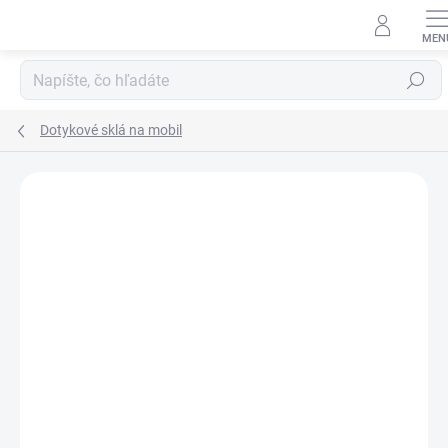
Prejsť
na
obsah
Hľadať
Dotykové sklá na mobil
Neohodnotené
Podrobnosti hodnotenia