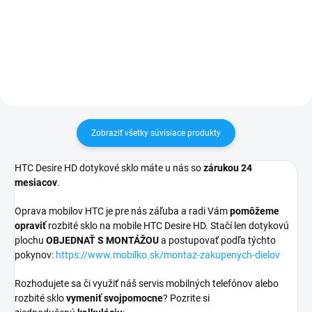
30 dní vrátiť✅ Možnosť nechať
30 dní vrátiť✅ Tovar skladom -
zakúpený diel namontovať
odosielame ihneď po objednaní
Zobraziť všetky súvisiace produkty
HTC Desire HD dotykové sklo máte u nás so
zárukou 24
mesiacov
.
Oprava mobilov HTC je pre nás záľuba a radi Vám
pomôžeme
opraviť
rozbité sklo na mobile HTC Desire HD. Stačí len dotykovú
plochu
OBJEDNAŤ S MONTÁŽOU
a postupovať podľa týchto
pokynov:
https://www.mobilko.sk/montaz-zakupenych-dielov
Rozhodujete sa či využiť náš servis mobilných telefónov alebo
rozbité sklo
vymeniť svojpomocne
? Pozrite si