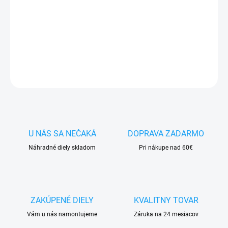
✅ Doprava
pri nákupe
nad 60€ ZDARMA
✅
Zakúpený tovar je možné
do 30 dní vrátiť
✅ Možnosť
nechať
zakúpený diel
namontovať
DETAILNÉ INFORMÁCIE
OPÝTAŤ SA
STRÁŽIŤ
U NÁS SA NEČAKÁ
DOPRAVA ZADARMO
Náhradné diely skladom
Pri nákupe nad 60€
ZAKÚPENÉ DIELY
KVALITNY TOVAR
Vám u nás namontujeme
Záruka na 24 mesiacov