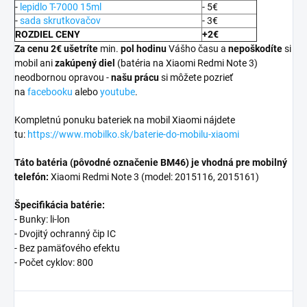
-
lepidlo T-7000 15ml
- 5€
-
sada skrutkovačov
- 3€
ROZDIEL CENY
+2€
Za cenu 2€ ušetríte
min.
pol hodinu
Vášho času a
nepoškodíte
si
mobil ani
zakúpený diel
(batéria na Xiaomi Redmi Note 3)
neodbornou opravou -
našu prácu
si môžete pozrieť
na
facebooku
alebo
youtube
.
Kompletnú ponuku bateriek na mobil Xiaomi nájdete
tu:
https://www.mobilko.sk/baterie-do-mobilu-xiaomi
Táto batéria (pôvodné označenie BM46) je vhodná pre mobilný
telefón:
Xiaomi Redmi Note 3 (model:
2015116, 2015161
)
Špecifikácia batérie:
- Bunky: li-lon
- Dvojitý ochranný čip IC
- Bez pamäťového efektu
- Počet cyklov: 800