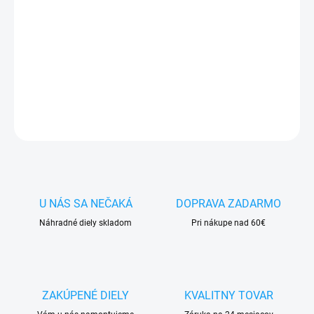
✅ Záruka
1 rok
na kapacitu min.
80%
✅ Doprava
pri nákupe
nad 60€ ZDARMA
✅
Zakúpený tovar je možné
do 30 dní vrátiť
✅ Možnosť
nechať
zakúpený diel
namontovať
DETAILNÉ INFORMÁCIE
OPÝTAŤ SA
STRÁŽIŤ
U NÁS SA NEČAKÁ
DOPRAVA ZADARMO
Náhradné diely skladom
Pri nákupe nad 60€
ZAKÚPENÉ DIELY
KVALITNY TOVAR