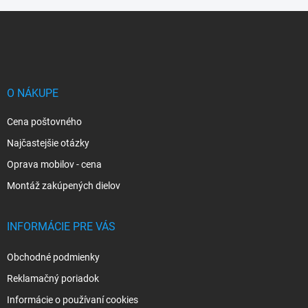
Z
á
p
ä
t
i
O NÁKUPE
e
Cena poštovného
Najčastejšie otázky
Oprava mobilov - cena
Montáž zakúpených dielov
INFORMÁCIE PRE VÁS
Obchodné podmienky
Reklamačný poriadok
Informácie o používaní cookies