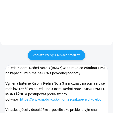
pri nákupe nad 60€ ZDARMA✅
✅ Záruka 24 mesiacov✅ Doprava
Zakúpený tovar je možné do
pri nákupe nad 60€ ZDARMA✅
30 dní vrátiť✅ Tovar skladom -
Zakúpený tovar je možné do
odosielame ihneď po objednaní
30 dní vrátiť✅ Možnosť nechať
zakúpený diel namontovať
Zobraziť všetky súvisiace produkty
Batéria Xiaomi Redmi Note 3 (BM46) 4000mAh so
zárukou 1 rok
na kapacitu
minimálne 80%
z pôvodnej hodnoty.
Výmena batérie
Xiaomi Redmi Note 3 je možná v našom servise
mobilov.
Stačí
len baterku na Xiaomi Redmi Note 3
OBJEDNAŤ S
MONTÁŽOU
a postupovať podľa týchto
pokynov:
https://www.mobilko.sk/montaz-zakupenych-dielov
V nasledujúcej videoukážke si pozrite ako prebieha výmena