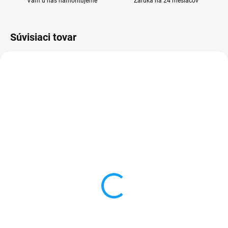
Vám u nás namontujeme
Záruka na 24 mesiacov
Súvisiaci tovar
SKLADOM
SKLADOM
Xiaomi Redmi Note 3
Dátový kábel USB /
displej lcd + dotykové
micro USB
sklo
3,59 €
3,50 €
Do košíka
Detail
✅ Záruka 24 mesiacov✅ Doprava