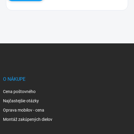
Z
á
p
ä
t
i
O NÁKUPE
e
Cena poštovného
Najčastejšie otázky
Oprava mobilov - cena
Montáž zakúpených dielov