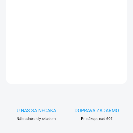
−
+
Pridať do košíka
✅ Záruka
1 rok
na kapacitu min.
80%
✅ Doprava
pri nákupe
nad 60€ ZDARMA
✅
Zakúpený tovar je možné
do 30 dní vrátiť
✅ Možnosť
nechať
zakúpený diel
namontovať
DETAILNÉ INFORMÁCIE
OPÝTAŤ SA
STRÁŽIŤ
U NÁS SA NEČAKÁ
DOPRAVA ZADARMO
Náhradné diely skladom
Pri nákupe nad 60€