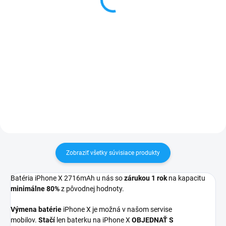
5,90 €
Do košíka
Do košíka
✅ Tovar skladom - posielame do
24h✅ Doprava pri nákupe nad
✅ Tovar skladom - posielame do
60€ ZDARMA✅ Zakúpený tovar je
24h✅ Doprava pri nákupe nad
možné do 30 dní vrátiť✅
60€ ZDARMA✅ Zakúpený tovar je
Vynikajúca ochrana displeja pred
možné do 30 dní vrátiť✅
poškodením
Vynikajúca ochrana displeja pred
poškodením
Zobraziť všetky súvisiace produkty
Batéria iPhone X 2716mAh u nás so
zárukou 1 rok
na kapacitu
minimálne 80%
z pôvodnej hodnoty.
Výmena batérie
iPhone X je možná v našom servise
mobilov.
Stačí
len baterku na iPhone X
OBJEDNAŤ S