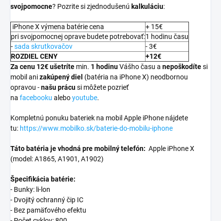
svojpomocne
? Pozrite si zjednodušenú
kalkuláciu
:
iPhone X výmena batérie cena
+ 15€
pri svojpomocnej oprave budete potrebovať:
1 hodinu času
-
sada skrutkovačov
- 3€
ROZDIEL CENY
+12€
Za cenu 12€ ušetríte
min.
1 hodinu
Vášho času a
nepoškodíte
si
mobil ani
zakúpený diel
(batéria na iPhone X) neodbornou
opravou -
našu prácu
si môžete pozrieť
na
facebooku
alebo
youtube
.
Kompletnú ponuku bateriek na mobil Apple iPhone nájdete
tu:
https://www.mobilko.sk/baterie-do-mobilu-iphone
Táto batéria je vhodná pre mobilný telefón:
Apple iPhone X
(model: A1865, A1901, A1902)
Špecifikácia batérie:
- Bunky: li-lon
- Dvojitý ochranný čip IC
- Bez pamäťového efektu
- Počet cyklov: 800