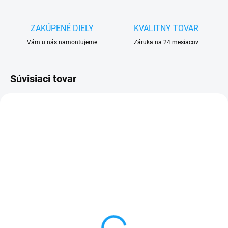
ZAKÚPENÉ DIELY
KVALITNY TOVAR
Vám u nás namontujeme
Záruka na 24 mesiacov
Súvisiaci tovar
SKLADOM
SKLADOM
Ochranné sklo iPhone X /
Ochranné sklo iPhone X /
XS / 11 Pro
XS / 11 Pro (5D -
zaoblené okraje čierne)
3,90 €