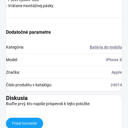
- Vrátane montážnej pásky
Dodatočné parametre
Kategória
:
Batéria do mobilu
Model
:
iPhone X
Značka
:
Apple
Číslo produktu v katalógu
:
24014
Diskusia
Buďte prvý, kto napíše príspevok k tejto položke.
Pridať komentár