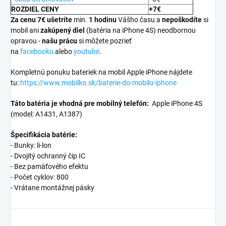
ROZDIEL CENY
+7€
Za cenu 7€ ušetríte
min.
1 hodinu
Vášho času a
nepoškodíte
si
mobil ani
zakúpený diel
(batéria na iPhone 4S) neodbornou
opravou -
našu prácu
si môžete pozrieť
na
facebooku
alebo
youtube
.
Kompletnú ponuku bateriek na mobil Apple iPhone nájdete
tu:
https://www.mobilko.sk/baterie-do-mobilu-iphone
Táto batéria je vhodná pre mobilný telefón:
Apple iPhone 4S
(model: A1431, A1387)
Špecifikácia batérie:
- Bunky: li-lon
- Dvojitý ochranný čip IC
- Bez pamäťového efektu
- Počet cyklov: 800
- Vrátane montážnej pásky