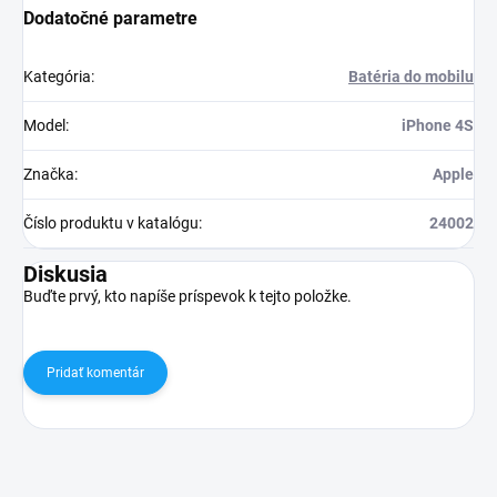
Dodatočné parametre
Kategória
:
Batéria do mobilu
Model
:
iPhone 4S
Značka
:
Apple
Číslo produktu v katalógu
:
24002
Diskusia
Buďte prvý, kto napíše príspevok k tejto položke.
Pridať komentár