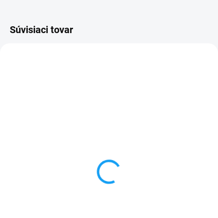
Súvisiaci tovar
SKLADOM
SKLADOM
Ochranné sklo iPhone 4 /
Nabíjací konektor s
iPhone 4S
mikrofónom iPhone 4S
3,90 €
3 €
Do košíka
Detail
✅ Tovar skladom - posielame do
✅ Záruka 24 mesiacov✅ Doprava
24h✅ Doprava pri nákupe nad
pri nákupe nad 60€ ZDARMA✅