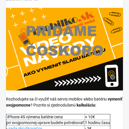
Rozhodujete sa či využiť náš servis mobilov alebo batériu
vymeniť
svojpomocne
? Pozrite si zjednodušenú
kalkuláciu
:
iPhone 4S výmena batérie cena
+ 10€
pri svojpomocnej oprave budete potrebovať:
1 hodinu času
-
sada skrutkovačov
- 3€