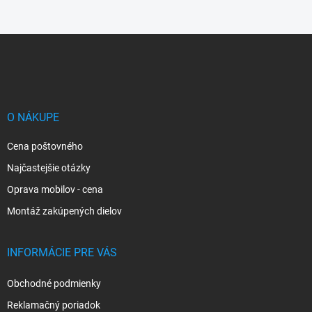
Z
á
p
ä
t
i
O NÁKUPE
e
Cena poštovného
Najčastejšie otázky
Oprava mobilov - cena
Montáž zakúpených dielov
INFORMÁCIE PRE VÁS
Obchodné podmienky
Reklamačný poriadok