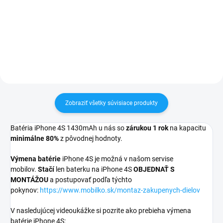
60€ ZDARMA✅ Zakúpený tovar je
Zakúpený tovar je možné do
možné do 30 dní vrátiť✅
30 dní vrátiť✅ Tovar skladom -
Vynikajúca ochrana displeja pred
odosielame ihneď po objednaní
poškodením
Zobraziť všetky súvisiace produkty
Batéria iPhone 4S 1430mAh u nás so
zárukou 1 rok
na kapacitu
minimálne 80%
z pôvodnej hodnoty.
Výmena batérie
iPhone 4S je možná v našom servise
mobilov.
Stačí
len baterku na iPhone 4S
OBJEDNAŤ S
MONTÁŽOU
a postupovať podľa týchto
pokynov:
https://www.mobilko.sk/montaz-zakupenych-dielov
V nasledujúcej videoukážke si pozrite ako prebieha výmena
batérie iPhone 4S: