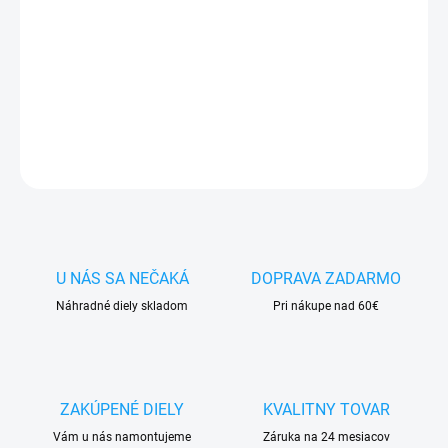
✅ Záruka
1 rok
na kapacitu min.
80%
✅ Doprava
pri nákupe
nad 60€ ZDARMA
✅
Zakúpený tovar je možné
do 30 dní vrátiť
✅ Možnosť
nechať
zakúpený diel
namontovať
DETAILNÉ INFORMÁCIE
OPÝTAŤ SA
STRÁŽIŤ
U NÁS SA NEČAKÁ
DOPRAVA ZADARMO
Náhradné diely skladom
Pri nákupe nad 60€
ZAKÚPENÉ DIELY
KVALITNY TOVAR
Vám u nás namontujeme
Záruka na 24 mesiacov